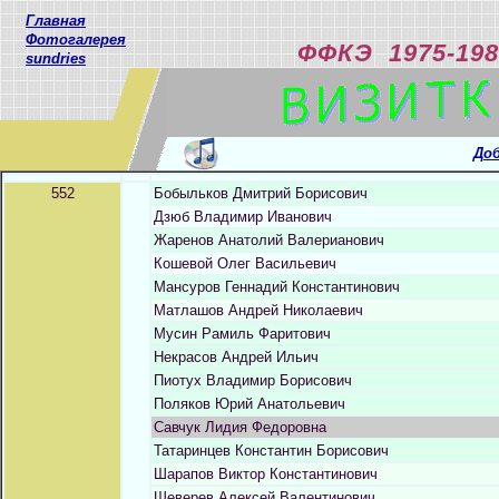
Главная
Фотогалерея
ФФКЭ 1975-198
sundries
Доб
552
Бобыльков Дмитрий Борисович
Дзюб Владимир Иванович
Жаренов Анатолий Валерианович
Кошевой Олег Васильевич
Мансуров Геннадий Константинович
Матлашов Андрей Николаевич
Мусин Рамиль Фаритович
Некрасов Андрей Ильич
Пиотух Владимир Борисович
Поляков Юрий Анатольевич
Савчук Лидия Федоровна
Татаринцев Константин Борисович
Шарапов Виктор Константинович
Шеверев Алексей Валентинович