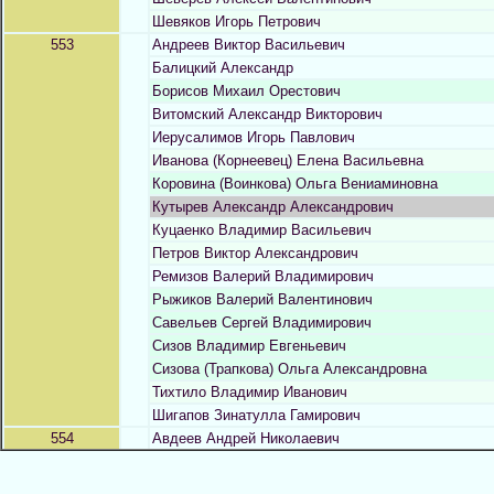
Шевяков Игорь Петрович
553
Андреев Виктор Васильевич
Балицкий Александр
Борисов Михаил Орестович
Витомский Александр Викторович
Иерусалимов Игорь Павлович
Иванова (Корнеевец) Елена Васильевна
Коровина (Воинкова) Ольга Вениаминовна
Кутырев Александр Александрович
Куцаенко Владимир Васильевич
Петров Виктор Александрович
Ремизов Валерий Владимирович
Рыжиков Валерий Валентинович
Савельев Сергей Владимирович
Сизов Владимир Евгеньевич
Сизова (Трапкова) Ольга Александровна
Тихтило Владимир Иванович
Шигапов Зинатулла Гамирович
554
Авдеев Андрей Николаевич
Бакланова (Шандыга) Тамара Ивановна
Боритко Сергей Викторович