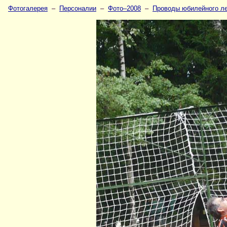
Фотогалерея
–
Персоналии
–
Фото–2008
–
Проводы юбилейного лет