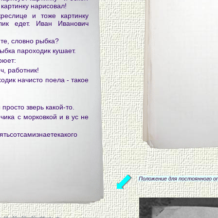
 картинку нарисовал!
реслице и тоже картинку
лик едет. Иван Иванович
ите, словно рыбка?
рыбка пароходик кушает.
рюет:
ч, работник!
одик начисто поела - такое
 просто зверь какой-то.
чика с морковкой и в ус не
ятьсотсамизнаетекакого
Положение для постоянного оп