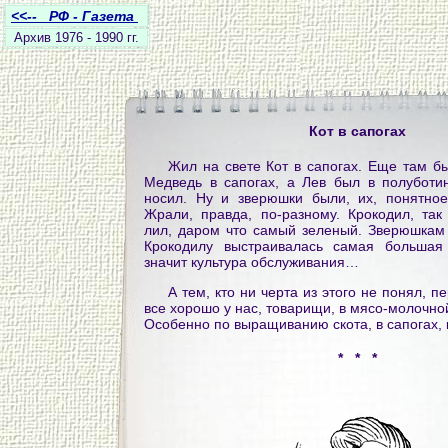
<<-- РФ - Газета
Архив 1976 - 1990 гг.
Кот в сапогах
Жил на свете Кот в сапогах. Еще там бы
Медведь в сапогах, а Лев был в полуботи
носил. Ну и зверюшки были, их, понятное
Жрали, правда, по-разному. Крокодил, так
лил, даром что самый зеленый. Зверюшкам 
Крокодилу выстраивалась самая большая
значит культура обслуживания…
А тем, кто ни черта из этого не понял, п
все хорошо у нас, товарищи, в мясо-молочн
Особенно по выращиванию скота, в сапогах, 
* * *