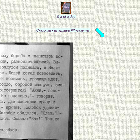
link of a day
Сказочки - из архива РФ-газеты