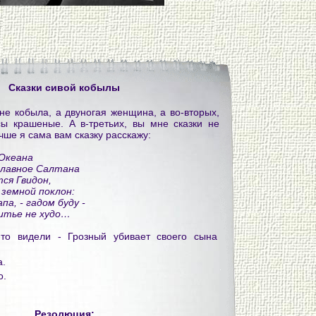
Сказки сивой кобылы
 не кобыла, а двуногая женщина, а во-вторых,
ы крашеные. А в-третьих, вы мне сказки не
чше я сама вам сказку расскажу:
-Океана
славное Салтана
ся Гвидон,
земной поклон:
па, - гадом буду -
итье не худо…
-то видели - Грозный убивает своего сына
а.
о.
Резолюция: