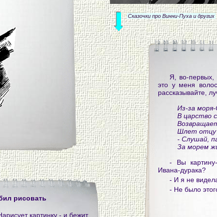
Сказочки про Винни-Пуха и других
Я, во-первых,
это у меня волос
рассказывайте, лу
Из-за моря
В царство 
Возвращает
Шлет отцу 
- Слушай, па
За морем ж
- Вы картину
Ивана-дурака?
- И я не видел
- Не было этог
бил рисовать
арисует картинку - и бежит