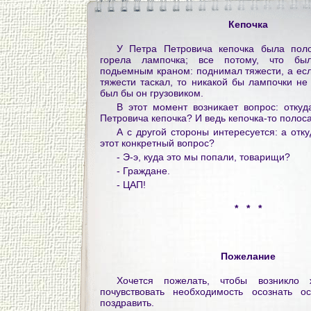
Кепочка
У Петра Петровича кепочка была поло
горела лампочка; все потому, что бы
подьемным краном: поднимал тяжести, а есл
тяжести таскал, то никакой бы лампочки не
был бы он грузовиком.
В этот момент возникает вопрос: откуд
Петровича кепочка? И ведь кепочка-то полоса
А с другой стороны интересуется: а отку
этот конкретный вопрос?
- Э-э, куда это мы попали, товарищи?
- Граждане.
- ЦАП!
* * *
Пожелание
Хочется пожелать, чтобы возникло 
почувствовать необходимость осознать о
поздравить.