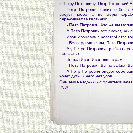
к Петру Петровичу: Петр Петрович! Я
Петр Петрович сидит себе в к
рисует: море, а по морю кораб
переживает за картинку:
- Петр Петрович! Что же вы молч
А Петр Петрович все рисует, как 
Иван Иванович в расстройстве го
- Бессердечный вы, Петр Петрови
А у Петра Петровича рыбка парох
несчастье.
Вошел Иван Иванович в раж:
- Петр Петрович! Вы не рыбка. Вы
А Петр Петрович рисует себе зай
хочет дуть. У него нет усов.
Они ему не нужны - с однатысячадев
года.