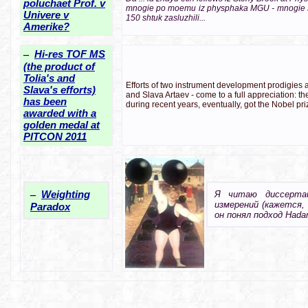
poluchaet Prof. v
mnogie po moemu iz physphaka MGU - mnogie sidiat
Univere v
150 shtuk zasluzhili...
Amerike?
–
Hi-res TOF MS
(the product of
Tolia's and
Efforts of two instrument development prodigies 
Slava's efforts)
and Slava Artaev - come to a full appreciation: 
has been
during recent years, eventually, got the Nobel priz
awarded with a
golden medal at
PITCON 2011
–
Weighting
Я читаю диссертац
измерений (кажется
Paradox
он понял подход Hada