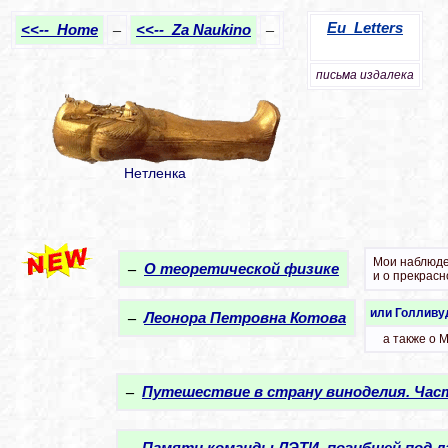
Eu Letters
<<-- Home
–
<<-- Za Naukino
–
письма издалека
Нетленка
Мои наблюден
–
О теоретической физике
и о прекрасн
или Голливу
–
Леонора Петровна Котова
а также о 
–
Путешествие в страну виноделия. Час
–
Памяти команды ЛЭТИ, погибшей под лав