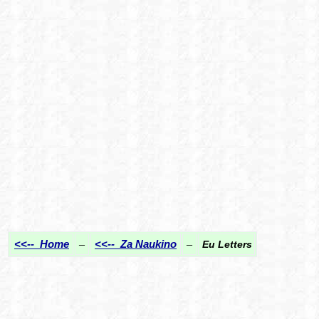
<<-- Home
–
<<-- Za Naukino
–
Eu Letters