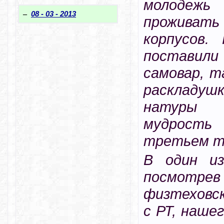
молодежь
–
08 - 03 - 2013
прожива
корпусов.
постави
самовар, т
раскладу
натуры 
мудрость 
третьем т
В один из
посмотрев
физтеховск
с РТ, наше