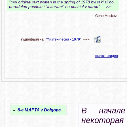
"moi original text written in the spring of 1978 byl taki sil'no
peredelan posdnimi "avtorami" no poshiol v narod"
-->>
Gene Moskove
аудиофайл на
"Физтех-песня - 1979"
-->>
скачать видео
В начал
–
8-e MAPTA v Dolgope.
некотор