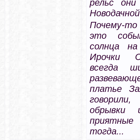
рельс они
Новодачной
Почему-то
это собы
солнца на
Ирочки С
всегда ш
развевающ
платье За
говорили
обрывки 
приятные
тогда...