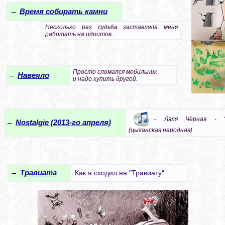
–
Время собирать камни
Несколько раз судьба заставляла меня
работать на идиотов...
Просто сломался мобильник
–
Навеяло
и надо купить другой.
- Ляля Чёрная - "
–
Nostalgie (2013-го апреля)
(цыганская народная)
–
Травиата
Как я сходил на "Травиату"