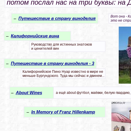
потом послал нас на три буквы: на Д
Вот она - К
–
Путешествие в страну виноделия
это не стра
–
Калифорнийские вина
Руководство для истинных знатоков
и ценителей вин
–
Путешествие в страну виноделия - 3
Калифорнийское Пино Нуар известно в мире не
меньше Бургундского. Туда мы сейчас и двинем...
–
About Wines
а ещё about футбол, маёвки, белую гвардию,
–
In Memory of Franz Hillenkamp