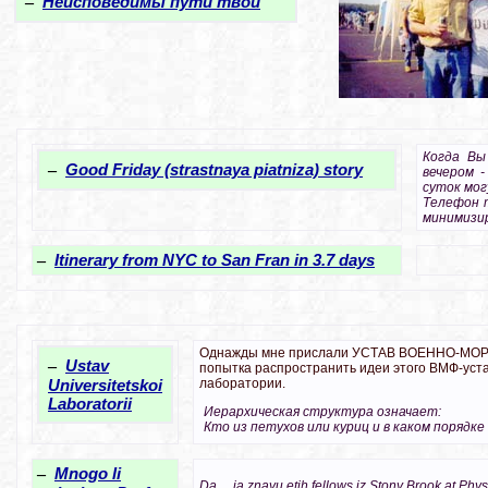
–
Неисповедимы пути твои
Когда Вы
–
Good Friday (strastnaya piatniza) story
вечером 
суток мог
Телефон 
минимизир
–
Itinerary from NYC to San Fran in 3.7 days
Однажды мне прислали УСТАВ ВОЕННО-МОРС
–
Ustav
попытка распространить идеи этого ВМФ-уста
Universitetskoi
лаборатории.
Laboratorii
Иерархическая структура означает:
Кто из петухов или куриц и в каком порядк
–
Mnogo li
Da ... ia znayu etih fellows iz Stony Brook at Phy