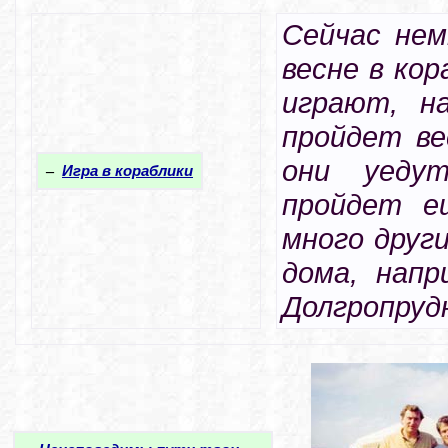
Сейчас нем
весне в кор
играют, н
пройдет ве
они уеду
–
Игра в кораблики
пройдет е
много други
дома, напр
Долгропруд