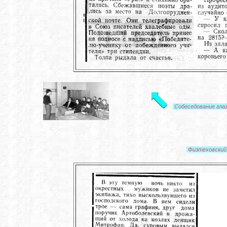
Собеседование гла
Физтеховский 