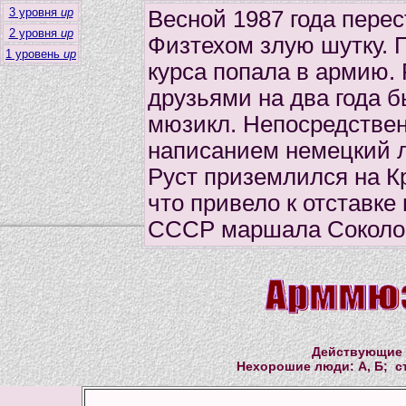
3 уровня
up
Весной 1987 года перес
2 уровня
up
Физтехом злую шутку. 
1 уровень
up
курса попала в армию.
друзьями на два года 
мюзикл. Непосредствен
написанием немецкий 
Руст приземлился на К
что привело к отставк
СССР маршала Соколо
Действующие 
Нехорошие люди: А, Б; сту