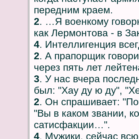
передним краем.
2
. …Я военкому говорю
как Лермонтова - в З
4
. Интеллигенция все
2
. А прапорщик говорит
через пять лет лейтен
3
. У нас вчера послед
был: "Хау ду ю ду", "Х
2
. Он спрашивает: "Поч
"Вы в каком звании, к
сатисфакции…".
4
. Мужики, сейчас вс