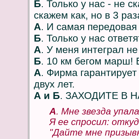
Б
. Только у нас - не с
скажем как, но в 3 ра
А
. И самая передовая
Б
. Только у нас отве
А
. У меня интеграл 
Б
. 10 км бегом марш!
А
. Фирма гарантирует
двух лет.
А и Б
. ЗАХОДИТЕ В 
А
. Мне звезда упал
Я ее спросил: отку
"Дайте мне призыв