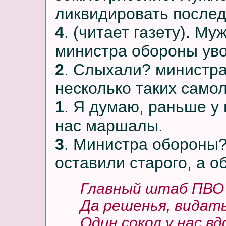
ликвидировать послед
4
. (читает газету). Му
министра обороны ув
2
. Слыхали? министр
несколько таких самол
1
. Я думаю, раньше у 
нас маршалы.
3
. Министра обороны?
оставили старого, а о
Главный штаб ПВО 
Да решенья, видать
Один сокол у нас в