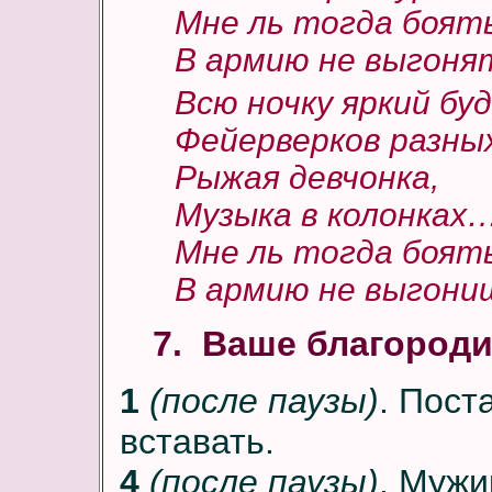
Мне ль тогда боять
В армию не выгоня
Всю ночку яркий бу
Фейерверков разных
Рыжая девчонка,
Музыка в колонках
Мне ль тогда боять
В армию не выгони
7. Ваше благород
1
(после паузы)
. Пост
вставать.
4
(после паузы)
. Мужи