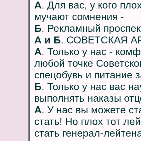
А
. Для вас, у кого пло
мучают сомнения -
Б
. Рекламный проспек
А и Б
. СОВЕТСКАЯ 
А
. Только у нас - ко
любой точке Советско
спецобувь и питание 
Б
. Только у нас вас н
выполнять наказы отц
А
. У нас вы можете с
стать! Но плох тот ле
стать генерал-лейтен