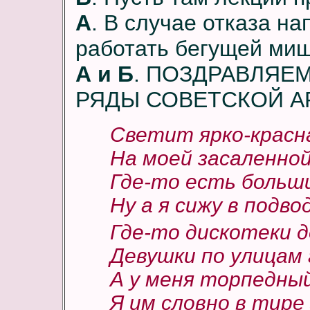
А
. В случае отказа на
работать бегущей миш
А и Б
. ПОЗДРАВЛЯЕ
РЯДЫ СОВЕТСКОЙ А
Светит ярко-красн
На моей засаленной
Где-то есть больши
Ну а я сижу в подво
Где-то дискотеки д
Девушки по улица
А у меня торпедны
Я им словно в тире