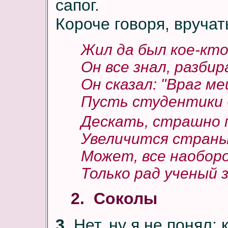
сапог.
Короче говоря, вручать
Жил да был кое-кто
Он все знал, разбир
Он сказал: "Враг м
Пусть студентики 
Дескать, страшно 
Увеличится стран
Может, все наобо
Только рад ученый 
2. Соколы
3
. Нет, ну я не понял