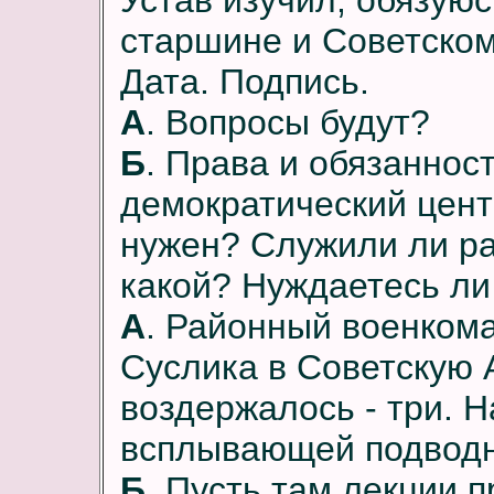
Устав изучил, обязую
старшине и Советском
Дата. Подпись.
А
. Вопросы будут?
Б
. Права и обязаннос
демократический цент
нужен? Служили ли ра
какой? Нуждаетесь ли
А
. Районный военкома
Суслика в Советскую А
воздержалось - три. Н
всплывающей подводн
Б
. Пусть там лекции п