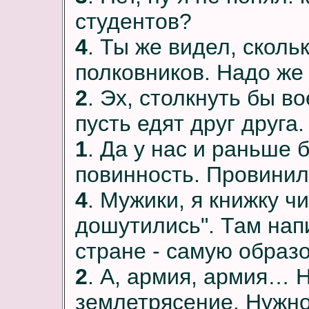
студентов?
4
. Ты же видел, скол
полковников. Надо же 
2
. Эх, столкнуть бы в
пусть едят друг друга.
1
. Да у нас и раньше
повинность. Провинил
4
. Мужики, я книжку ч
дошутились". Там нап
стране - самую образ
2
. А, армия, армия… 
землетрясение. Нужно