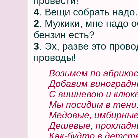
провести!
4
. Вещи собрать надо.
2
. Мужики, мне надо 
бензин есть?
3
. Эх, разве это пров
проводы!
Возьмем по абрикос
Добавим виноградн
С вишневою и клюк
Мы посидим в тени
Медовые, имбирные
Дешевые, прохладн
Как-будто в детст