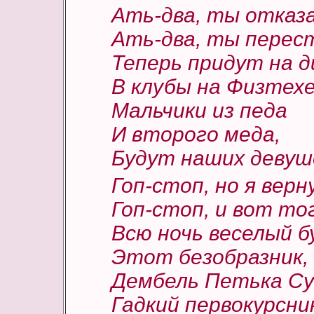
Ать-два, ты отказа
Ать-два, ты перес
Теперь придут на д
В клубы на Физтех
Мальчики из педа
И второго меда,
Будут наших девуш
Гоп-стоп, но я верн
Гоп-стоп, и вот то
Всю ночь веселый б
Этот безобразник,
Дембель Петька Су
Гадкий первокурсник