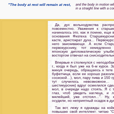
"The body at rest will remain at rest,
and the body in motion wi
in a straight line with a co
Да, дух вольнодумства распр
повсеместно. Уважения к старш
начиналось это, как я помню, еще 
основания Физтеха Старшекурсн
касте, аристократ духа… Первокурс
него заискивающе. А если Стар
первокурснику, тот немедленн
японскую дипломатическую улыбк
восторгом отвечал на снисходитель
Впервые я столкнулся с неподоб
г., когда я был уже на 6-м курсе. 
минуя очередь, обращаюсь к тете
буфетчица, если ее хорошо разозли
сосиской…), мол, пару пива и 150 г
тут случилось невозможное… 
шестикурсник) вдруг осмелился сде
мол, в очереди надо стоять. Я с
глаз, чтоб увидеть наглеца, и л
милейший, уже отстоял…". Ну, к
осудили, но неприятный осадок в ду
Так вот, лежу я однажды на кой
повышаю свой интеллект: читаю "