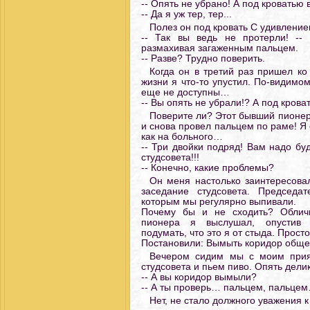
-- Опять не убрано! А под кроватью
-- Да я уж тер, тер...
Полез он под кровать С удивление
-- Так вы ведь не протерли! --
размахивая загаженным пальцем.
-- Разве? Трудно поверить.
Когда он в третий раз пришел ко
жизни я что-то упустил. По-видимо
еще не доступны…
-- Вы опять не убрали!? А под крова
Поверите ли? Этот бывший пионер
и снова провел пальцем по раме! Я 
как на больного…
-- Три двойки подряд! Вам надо бу
студсовета!!!
-- Конечно, какие проблемы?
Он меня настолько заинтересова
заседание студсовета. Председа
которым мы регулярно выпивали.
Почему бы и не сходить? Облич
пионера я выслушал, опустив
подумать, что это я от стыда. Прост
Постановили: Вымыть коридор обще
Вечером сидим мы с моим прия
студсовета и пьем пиво. Опять делик
-- А вы коридор вымыли?
-- А ты проверь… пальцем, пальце
Нет, не стало должного уважения