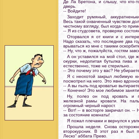
Де Ла Бретона, и слышу, что кто-т
дверь.
-- Войдите!
Заходит румяный, аккуратненьки
Весь такой охваченный чувством дол
честному взгляду, был когда-то пр
-- Я из студсовета, проверяю состоя
Оторвался я от книги и с интер
Надо сказать, что последние два г
врываться ко мне с такими оскорби
-- Ну, что ж, пожалуйста, гостям за
А он уставился на мой стол, где
окурки, недопитая бутылка пива и 
естественно, тоже не стерильно…
-- Это почему это у вас? Не убираете
Я с неохотой закрыл любимую кн
посмотрел на него. Это явно вдохно
-- А вы пыль под кроватью вытирает
-- Конечно! Это мое любимое занят
Ну, полез он под кровать и 
железной рамы кровати. На паль
огромный черный нарост.
-- Вот! -- в восторге закричал он. -
за состояние комнаты!
Я пожал плечами и вернулся к увл
Прошла неделя. Снова осторожн
второкурсник. В этот раз я был 
Леско" аббата Прево.