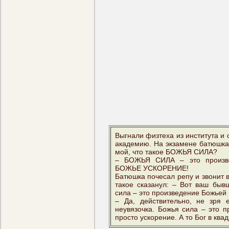
Выгнали физтеха из института и 
академию. Hа экзамене батюшка 
мой, что такое БОЖЬЯ СИЛА?
– БОЖЬЯ СИЛА – это произ
БОЖЬЕ УСКОРЕHИЕ!
Батюшка почесал репу и звонит в 
такое сказанул: – Вот ваш бывш
сила – это пpоизведение Божьей 
– Да, действительно, не зpя 
неувязочка. Божья сила – это 
просто ускоpение. А то Бог в ква