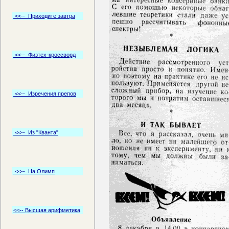
<<-- Приходите завтра
<<-- Физтех-кроссворд
<<-- Изречения препов
<<-- Из "Кванта"
<<-- На Олимп
<<-- Высшая арифметика