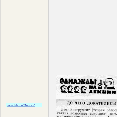
<<-- Метро "Физтех"