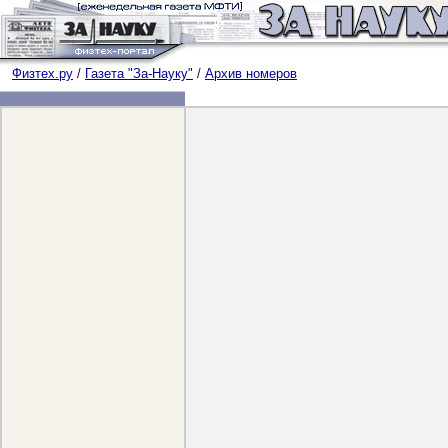
Физтех.ру
/
Газета "За-Науку"
/
Архив номеров