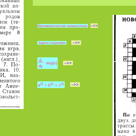
-->>
Математическая лингвистика
-->>
Sapere respondeo
d
exp(x)
-->>
dy
11
11
11
-->>
a
+ b
= c