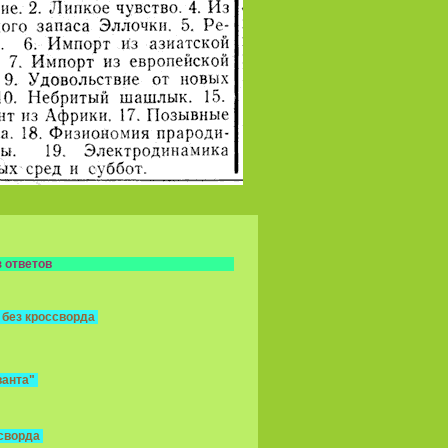
 ответов
 без кроссворда
ванта"
ссворда