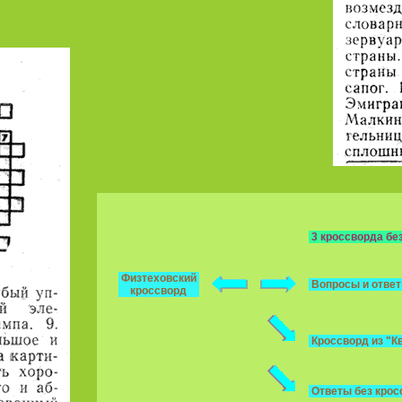
3 кроссворда без
Физтеховский
Вопросы и ответ
кроссворд
Кроссворд из "К
Ответы без кро