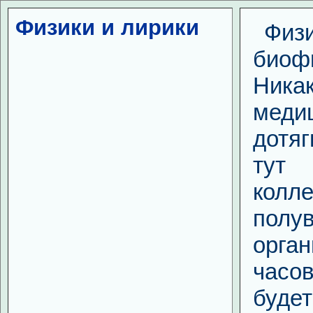
Физики и лирики
Физ
биофи
Ни
мед
дотя
тут 
колл
полу
орган
часо
буде