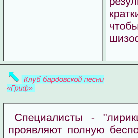
резул
кратк
чт
шизоф
Клуб бардовской песни
«Гриф»
Специалисты - "лирик
проявляют полную бесп