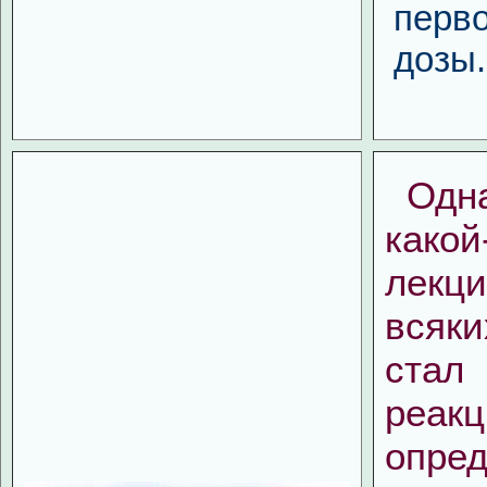
перв
дозы.
Одн
како
лекц
всяки
стал 
реак
опре