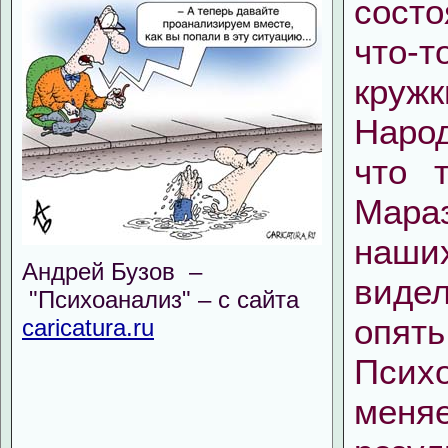
состо
что-
круж
Наро
что т
Мара
наших
Андрей Бузов –
виде
"Психоанализ" – с сайта
опят
caricatura.ru
Псих
меняе