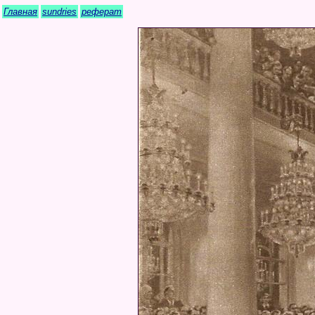
Главная
sundries
реферат