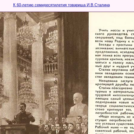
К 60-летию семидесятилетия товарища И.В.Сталина