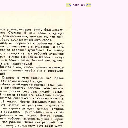
<<
>>
репр. 08