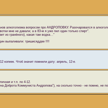
ранов алкоголизма вопросом про АНДРОПОВКУ. Разочаровался в алкогол
 вотки мне не давали; а в 83-м я уже пил один только спирт".
т из гранёного), какая там водка…"
дин выпаливали: тришисяддве !!!!
2 копеек. Чтоб значит помнили дату: апрель, 12-е.
ичная и т.п. по 4-12.
Она Доброта Коммуниста Андропова"), на сколько точно - не помню, не п