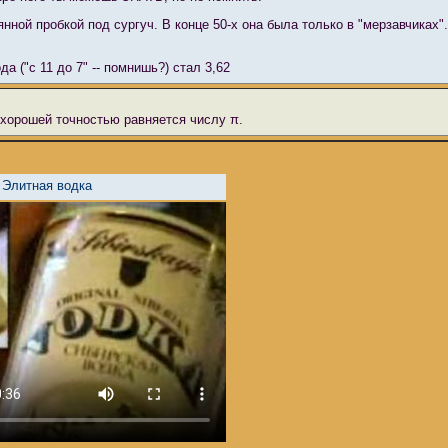
ной пробкой под сургуч. В конце 50-х она была только в "мерзавчиках".
а ("с 11 до 7" -- помнишь?) стал 3,62
ь хорошей точностью равняется числу π.
 Элитная водка