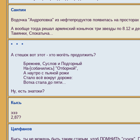
Санпин
Водочка "Андроповка" из нефтепродуктов появилась на просторах 
А вообще тогда решал армянский коньячок три звезды по 8.12 и де
Тамянки, Спокатыча...
* * *
А стешок вот этот - хто могёть продолжить?
Брежнев, Суслов и Подгорный
На-[собачились] "Отборной",
А наутро с пьяной рожи
Стало всё вокруг дороже:
Вотка стала до пяти...
Ну, есть знатоки?
Кысь
эээ
2,87?
Цапфанов
Кысь, ты не можешь быть таким старым, чтоб ПОМНИТЬ "сучок". П