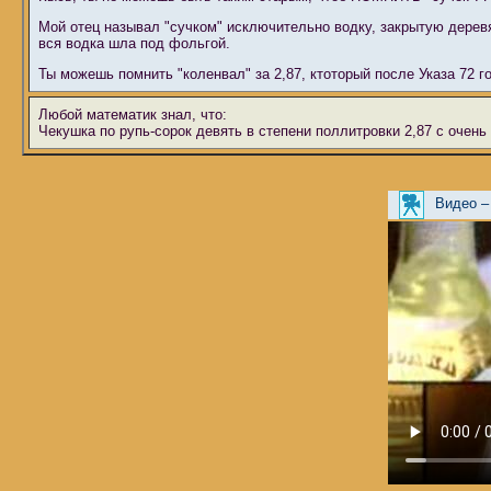
Мой отец называл "сучком" исключительно водку, закрытую деревян
вся водка шла под фольгой.
Ты можешь помнить "коленвал" за 2,87, ктоторый после Указа 72 год
Любой математик знал, что:
Чекушка по рупь-сорок девять в степени поллитровки 2,87 с очен
Видео –