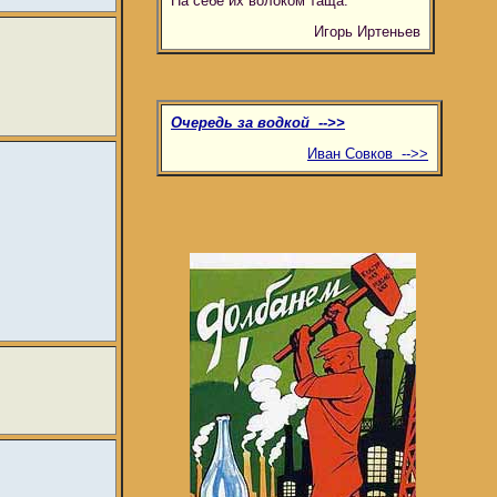
На себе их волоком таща.
Игорь Иртеньев
Очередь за водкой -->>
Иван Совков -->>