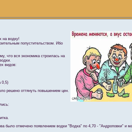
х на водку!
изительным попустительством. Ибо
му, что вся экономика строилась на
водки.
ех видов:
 0,5)
было решено оттянуть повышением цен.
лись:
итка.
пова было отмечено появлением водки "Водка" по 4,70 - "Андроповки" и 