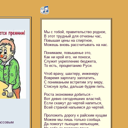
Мы с тобой, правительство родное,
В этот трудный для отчизны час,
Повышая цены на спиртное,
Можешь вновь рассчитывать на нас.
Понимаем, повышенье это,
Как ни крой его, ни поноси,
Служит укреплению бюджета,
То есть, процветанию Руси.
Чтоб врачу, шахтеру, инженеру
Вовремя зарплату заплатить,
С пониманьем встретим эту меру,
Стиснув зубы, дальше будем пить.
Роста экономики добиться -
Вот девиз сегодняшних властей,
Если скажут до чертей напиться,
Всей страной напьемся до чертей.
Проложить дорогу к райским кущам
Можем мы лишь только сообща.
массовым
Да помогут пьющие непьющим,