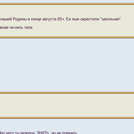
нашей Родины в конце августа 83-г. Ее еше окрестили "школьная".
вкам че-нить типа
ро него ты можешь ЗНАТЬ, но не помнить.