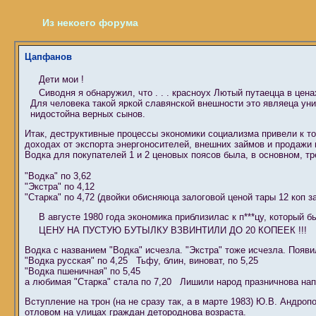
Из некоего форума
Цапфанов
Дети мои !
Сиводня я обнаружил, что . . . красноух Лютый путаецца в цена
Для человека такой яркой славянской внешности это являеца ун
нидостойна верных сынов.
Итак, деструктивные процессы экономики социализма привели к то
доходах от экспорта энергоносителей, внешних займов и продажи 
Водка для покупателей 1 и 2 ценовых поясов была, в основном, тр
"Водка" по 3,62
"Экстра" по 4,12
"Старка" по 4,72 (двойки обисняюца залоговой ценой тары 12 коп за
В августе 1980 года экономика приблизилас к п***цу, который 
ЦЕНУ НА ПУСТУЮ БУТЫЛКУ ВЗВИНТИЛИ ДО 20 КОПЕЕК !!!
Водка с названием "Водка" исчезла. "Экстра" тоже исчезла. Появи
"Водка русская" по 4,25 Тьфу, блин, виноват, по 5,25
"Водка пшеничная" по 5,45
а любимая "Старка" стала по 7,20 Лишили народ празничнова нап
Вступление на трон (на не сразу так, а в марте 1983) Ю.В. Андро
отловом на улицах граждан детороднова возраста.