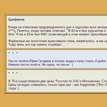
Цапфанов
Вчера на отмечании предпраздничного дня я задолбал всех вете
п***ц. Понятно, когда человек отвечает: "В 82-м я был курсантом и
Или "Я же в 83-м был КМС (отвечающий в этом момент прихлёбывае
Форменные же алкоголики выпучивали глаза, напрягались, и как о
Тьфу блин, вот как память отшибает…
* * *
После полёта Юрия Гагарина в космос водка стала стоить 4 рубля 1
Именно после полёта. Не сразу, но после. :)
* * *
В 70-е существовали две цены: Русская по 3-62 и Московская, Стол
Цены на водку снижались только один раз - при Андропове ("Вот 
тогда :)