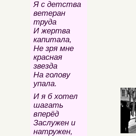
Я с детства
ветеран
труда
И жертва
капитала,
Не зря мне
красная
звезда
На голову
упала.
И я б хотел
шагать
вперёд
Заслужен и
натружен,