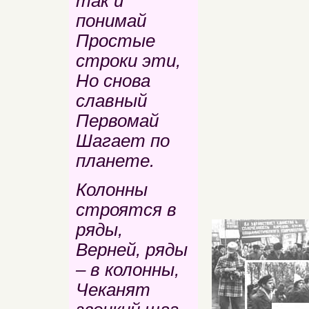
так и
понимай
Простые
строки эти,
Но снова
славный
Первомай
Шагает по
планете.
Колонны
строятся в
ряды,
Верней, ряды
– в колонны,
Чеканят