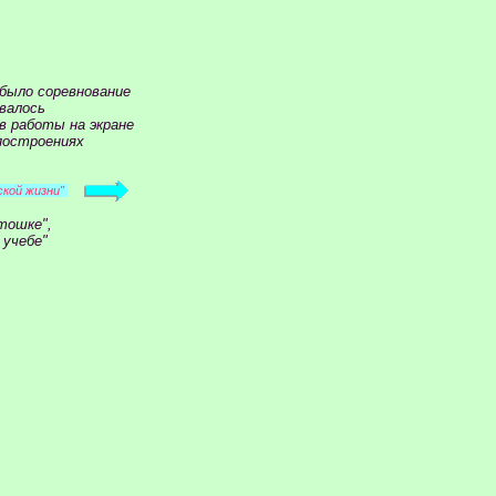
было соревнование
валось
 работы на экране
 построениях
ской жизни"
тошке",
 учебе"