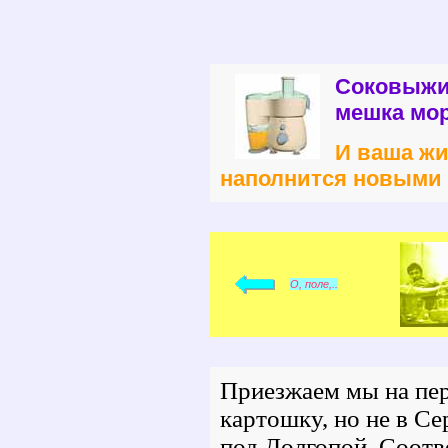
Соковыжи
мешка мор
И ваша жи
наполнится новыми 
О, поле,..
Приезжаем мы на перв
картошку, но не в С
под Долгопой. Соотв