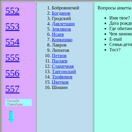
552
Бобровничий
Вопросы анкеты
Богданов
Имя твое?
Гродский
Дата рожд
553
Давлетшин
Где обитае
Землянов
Чем заним
Исаев
554
E-mail
Коркишко
Семья-дет
Лавров
Тост?
Липатов
555
Петров
Пылаев
Станичная
556
Таргонский
Трофимов
Цветков
557
Шошин
Господа
Помидоры