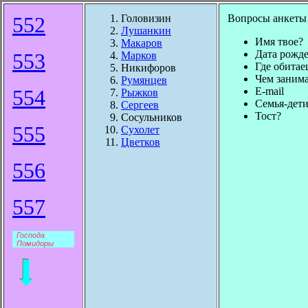
552
Головизин
Вопросы анкеты
Лушанкин
Имя твое?
Макаров
Дата рожд
553
Марков
Где обитае
Никифоров
Чем заним
Румянцев
554
E-mail
Рыжков
Семья-дет
Сергеев
Тост?
Сосульников
555
Сухолет
Цветков
556
557
Господа
Помидоры