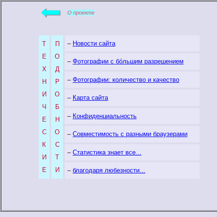
О проекте
–
Новости сайта
Т
П
Е
О
–
Фотографии с б
ó
льшим разрешением
Х
Д
–
Фотографии: количество и качество
Н
Р
И
О
–
Карта сайта
Ч
Б
–
Конфиденциальность
Е
Н
С
О
–
Совместимость с разными браузерами
К
С
–
Статистика знает все...
И
Т
Е
И
–
благодаря любезности...