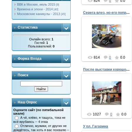
824
0
0.0
ВВК в Москве, июль 2015
[9]
Времена и эпохи - 2014
[40]
Серега влез, но его попросили...
Московские каникулы - 2013
[45]
Статистика
04.09.2013
Онлайн всего:
1
ffke1975
Гостей:
1
Пользователей:
0
814
0
0.0
Форма Входа
После выставки хорошо бы подкрепиться
Поиск
04.09.2013
Потом отправились в
чужеродный ресторан,
прости Господи -
Генацвале-Сити, это ж
надо такое в Москве. Не
Наш Опрос
зря, думаю, к...
Оцените сайт (по пятибальной
ffke1975
шкале)
1027
0
0.0
А чё, клёво, я тащусь, тока не
всё врубаюсь -- 4 очка
Отлично, мужики, от других не
У пл. Гагарина
дождётесь, так хоть я вас похвалю --