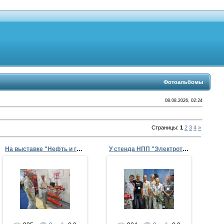
Фотоальбомы
08.08.2026, 02:24
Страницы
:
1
2
3
4
»
На выставке "Нефть и газ".
У стенда НПП "Электротех", г. Ижевск
04.09.2013
04.09.2013
Сергей - на все руки
мастер
ffke1975
ffke1975