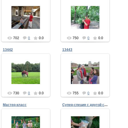
04.09.2013
04.09.2013
ffke1975
ffke1975
702
0
0.0
750
0
0.0
13442
13443
04.09.2013
04.09.2013
ffke1975
ffke1975
730
0
0.0
755
0
0.0
Мастер-класс
Супер-специя с другой стороны глобуса
04.09.2013
04.09.2013