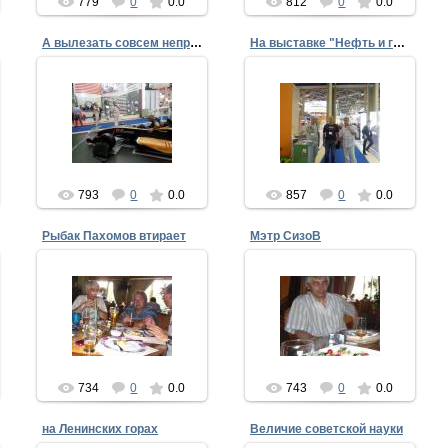
779
0
0.0
812
0
0.0
А вылезать совсем непросто
На выставке "Нефть и газ"
04.09.2013
04.09.2013
ffke1975
ffke1975
793
0
0.0
857
0
0.0
Рыбак Пахомов втирает
Мэтр СизоВ
04.09.2013
04.09.2013
Рыбак Пахомов втирает,
а дядя Володя так ему и
Мэтр СизоВ
поверил...
ffke1975
ffke1975
734
0
0.0
743
0
0.0
на Ленинских горах
Величие советской науки