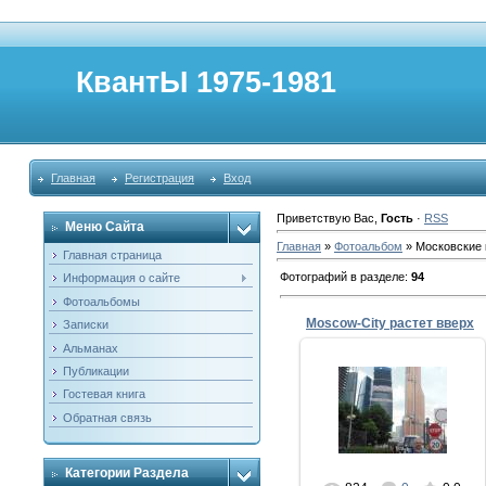
КвантЫ 1975-1981
Главная
Регистрация
Вход
Приветствую Вас
,
Гость
·
RSS
Меню Сайта
Главная
»
Фотоальбом
» Московские 
Главная страница
Фотографий в разделе
:
94
Информация о сайте
Фотоальбомы
Moscow-City растет вверх
Записки
Альманах
Публикации
04.09.2013
Гостевая книга
Обратная связь
ffke1975
Категории Раздела