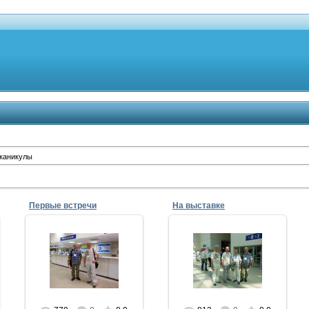
каникулы
Первые встречи
На выставке
04.09.2013
04.09.2013
ffke1975
ffke1975