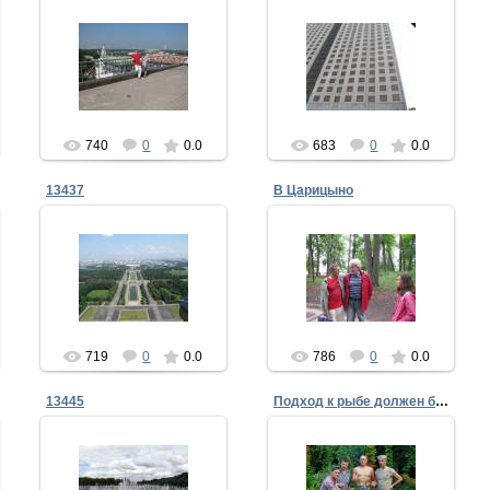
04.09.2013
04.09.2013
ffke1975
ffke1975
740
0
0.0
683
0
0.0
13437
В Царицыно
04.09.2013
04.09.2013
В Царицыно
ffke1975
ffke1975
719
0
0.0
786
0
0.0
13445
Подход к рыбе должен быть серьезный
04.09.2013
04.09.2013