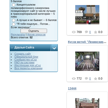
5 баллов
04.09.2013
Концептуализм
полиморфогенного синергизма
Мы прогулялись от пл.
позиционирует сайт в числе лучших
Гагарина до универа,
в транскорпоральной категории -- 5
слегка замучив Артура
плюс
фотками и ходьбой.
А лучше и не бывает -- 6 баллов
"Я тебя поцелую... Потом...
ffke1975
Если захочешь"
769
0
0.0
Результаты
|
Архив опросов
Всего ответов:
52
Кусок метрА "Ленинские горы" в 2013 г.
Друзья Сайта
04.09.2013
Создать сайт
Это самое интересное
Официальный блог
для Артура место в
Сообщество uCoz
Москве - кусок метрА
FAQ по системе
"Ленинские горы".
Инструкции для uCoz
Этот "эскалатор" был
Все проекты компании
бальзамом ...
ffke1975
772
0
0.0
13444
04.09.2013