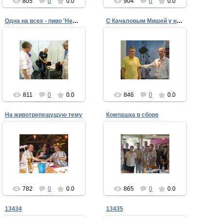
805
0
0.0
904
0
0.0
Одна на всех - пиво 'Нефтяное'
С Качаловым Мишей у нефтяной вышки
04.09.2013
04.09.2013
Пиво "Нефтяное" -
продукт глубокой
переработки нефти.
ffke1975
ffke1975
811
0
0.0
846
0
0.0
На животрепещущую тему
Компашка в сборе
04.09.2013
Пахомов порадовал:
04.09.2013
подарил мне книжку
апологета высадки на
Луну, там на фото видно
ffke1975
кого.
Потом я эту убогую кн...
ffke1975
782
0
0.0
865
0
0.0
13434
13435