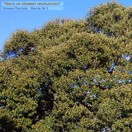
"Никто не обнимет необъятного"
Козьма Прутков, Мысль № 3