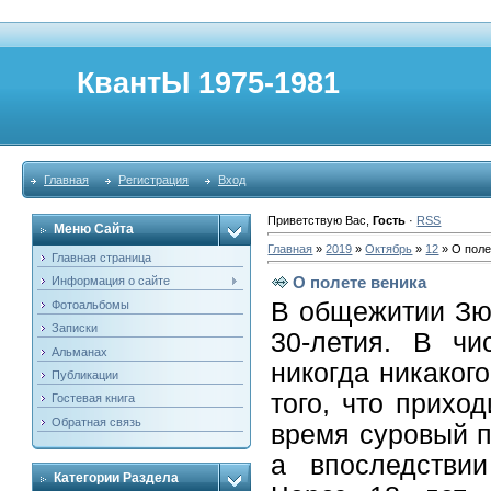
КвантЫ 1975-1981
Главная
Регистрация
Вход
Приветствую Вас
,
Гость
·
RSS
Меню Сайта
Главная
»
2019
»
Октябрь
»
12
» О поле
Главная страница
О полете веника
Информация о сайте
В общежитии Зю
Фотоальбомы
Записки
30-летия. В ч
Альманах
никогда никаког
Публикации
того, что прихо
Гостевая книга
Обратная связь
время суровый п
а впоследствии
Категории Раздела