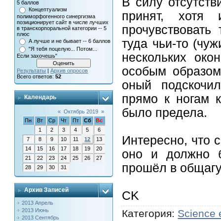
В силу отсутст
5 баллов
Концептуализм
принят, хотя
полиморфогенного синергизма
позиционирует сайт в числе лучших
прочувствовать
в транскорпоральной категории -- 5
плюс
туда чьи-то (чу
А лучше и не бывает -- 6 баллов
"Я тебя поцелую... Потом...
нескольких око
Если захочешь"
особым образом
Результаты
|
Архив опросов
Всего ответов:
52
оный подскочи
прямо к ногам 
Календарь
было предела.
«
Октябрь 2019
»
Пн
Вт
Ср
Чт
Пт
Сб
Вс
1
2
3
4
5
6
Интересно, что с
7
8
9
10
11
12
13
14
15
16
17
18
19
20
оно и должно б
21
22
23
24
25
26
27
прошёл в общагу
28
29
30
31
Архив Записей
CK
2013 Апрель
2013 Июнь
Категория
:
Science 
2013 Сентябрь