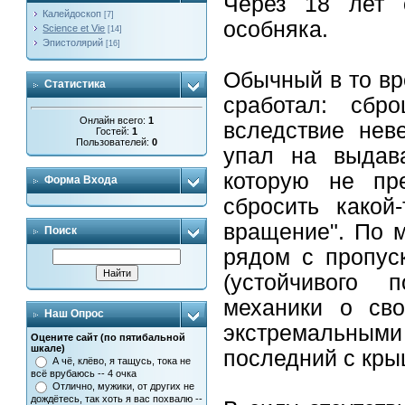
Через 18 лет 
Калейдоскоп
[7]
особняка.
Science et Vie
[14]
Эпистолярий
[16]
Обычный в то вр
Статистика
сработал: сб
Онлайн всего:
1
вследствие нев
Гостей:
1
Пользователей:
0
упал на выдав
которую не пр
Форма Входа
сбросить какой
вращение". По 
Поиск
рядом с пропус
(устойчивого 
механики о сво
Наш Опрос
экстремальными
Оцените сайт (по пятибальной
шкале)
последний с кры
А чё, клёво, я тащусь, тока не
всё врубаюсь -- 4 очка
Отлично, мужики, от других не
дождётесь, так хоть я вас похвалю --