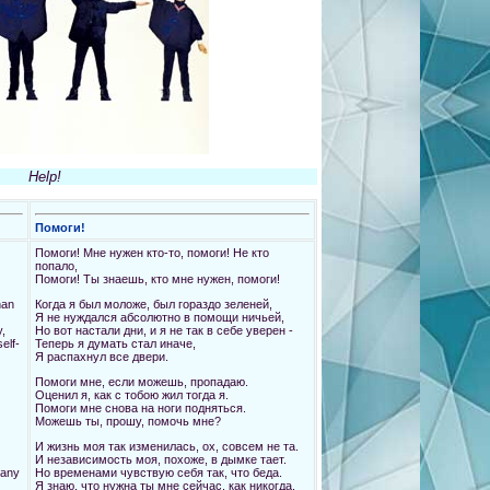
Я думаю, только это правильно —
Гордость может причинить боль вам обоим,
Попроси у неё прощение.
Потому что она любит тебя,
И ты знаешь, что это не плохо.
Да, она любит тебя,
И ты знаешь, это должно тебя обрадовать.
Она любит тебя, е-е-е,
Она любит тебя, е-е-е.
И с любовью как эта,
Ты знаешь,
Help!
что ты должен быть счастлив.
И с любовью как эта,
Ты знаешь,
что ты должен быть счастлив.
Помоги!
Помоги! Мне нужен кто-то, помоги! Не кто
Леди Мадонна
попало,
Помоги! Ты знаешь, кто мне нужен, помоги!
Леди Мадонна, дети у твоих ног
Удивляюсь, как тебе удается сводить концы с
han
Когда я был моложе, был гораздо зеленей,
концами.
Я не нуждался абсолютно в помощи ничьей,
ent?
Кто находит деньги, когда ты оплачиваешь
,
Но вот настали дни, и я не так в себе уверен -
nt?
ренту?
elf-
Теперь я думать стал иначе,
Ты думала, что деньги прислали с Небес?
Я распахнул все двери.
Вечер пятницы является без чемодана с
Помоги мне, если можешь, пропадаю.
1
одеждой
Оценил я, как с тобою жил тогда я.
Субботнее утро плетется, как монахиня.
Помоги мне снова на ноги подняться.
Ребенок понедельника научился
Можешь ты, прошу, помочь мне?
завязывать свои шнурки на ботинках.
Смотри, как они проносятся!
И жизнь моя так изменилась, ох, совсем не та.
t.
И независимость моя, похоже, в дымке тает.
Леди Мадонна, ребенок у твоей груди
many
Но временами чувствую себя так, что беда.
Удивляется, как тебе удается кормить
Я знаю, что нужна ты мне сейчас, как никогда.