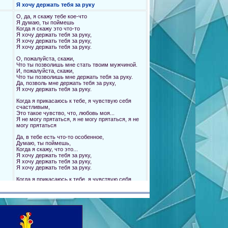
Я хочу держать тебя за руку
О, да, я скажу тебе кое-что
Я думаю, ты поймешь
Когда я скажу это что-то
Я хочу держать тебя за руку,
Я хочу держать тебя за руку,
Я хочу держать тебя за руку.
О, пожалуйста, скажи,
Что ты позволишь мне стать твоим мужчиной.
И, пожалуйста, скажи,
Что ты позволишь мне держать тебя за руку.
Да, позволь мне держать тебя за руку,
Я хочу держать тебя за руку.
Когда я прикасаюсь к тебе, я чувствую себя
счастливым,
Это такое чувство, что, любовь моя...
Я не могу прятаться, я не могу прятаться, я не
могу прятаться
Да, в тебе есть что-то особенное,
Думаю, ты поймешь,
Когда я скажу, что это...
Я хочу держать тебя за руку,
Я хочу держать тебя за руку,
Я хочу держать тебя за руку.
Когда я прикасаюсь к тебе, я чувствую себя
счастливым,
Это такое чувство, что, любовь моя...
Я не могу прятаться, я не могу прятаться, я не
могу прятаться
Да, в тебе есть что-то особенное,
Думаю, ты поймешь,
Когда я почувствую это что-то