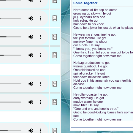
You know I love you
Come Together
My baby don't care
I'll always be true
So please, love me do
Here come ol' flat-top he come
grooving up slowly. He got
Yesterday
Whoa, love me do
ju-ju eyeballs he's one
Yeah, love me do
holy roller. He got
Yesterday
Whoa, oh, love me do
hair down to his knee
all my troubles seemed so far away,
Got to be a joker he just do what he plea
Now it looks as though they're here to sta
Oh, I believe in yesterday.
He wear no shoeshine he got
Do You Want To Know A Secret
toe-jam football. He got
Suddenly
monkey finger he shoot
I'm not half the man I used to be,
You'll never know how much I really love 
coca-cola. He say
There's a shadow hanging over me.
You'll never know how much I really care.
"I know you, you know me"
Oh, yesterday came suddenly.
One thing I can tell you is you got to be fr
Listen, do you want to know a secret?
Why she had to go,
Come together right now over me
Do you promise not to tell?
I don't know, she wouldn't say.
He bag production he got
I said something wrong,
Closer, let me whisper in your ear,
walrus gumboot. He got
now I long for yesterday.
Say the words you long to hear, I'm in lov
Ono sideboard he one
with you.
Yesterday
spinal cracker. He got
love was such an easy game to play.
feet down below his knee
I've known the secret for a week or two,
Now I need a place to hide away.
Hold you in his armchair you can feel his
Nobody knows, just we two.
Oh, I believe in yesterday.
disease
Come together right now over me
It Won't Be Long
He roller-coaster he got
early warning. He got
Norwegian Wood (This Bird Has Flow
It won't be long yeh-yeah, yeh-yeah, yeh-
muddy water he one
yeah,
I once had a girl,
mojo filter. He say
It won't be long yeh-yeah, yeh-yeah, yeh-
or should I say, she once had me
"One and one and one is three"
yeah,
She showed me her room,
Got to be good-looking 'cause he's so har
It won't be long yeh-yeah till I belong to y
isn't it good, norwegian wood?
see
Come together right now over me.
Ev'ry night when ev'rybody has fun
She asked me to stay
Here am I sitting all on my own.
and she told me to sit anywhere
Come together, yeah,
So I looked around and I noticed
Come together, yeah,..
It won't be long yeh-yeah, yeh-yeah, yeh-