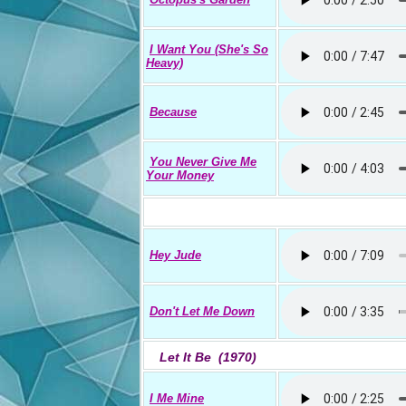
I Want You (She's So
Heavy)
Because
You Never Give Me
Your Money
Hey Jude
Don't Let Me Down
Let It Be (1970)
I Me Mine