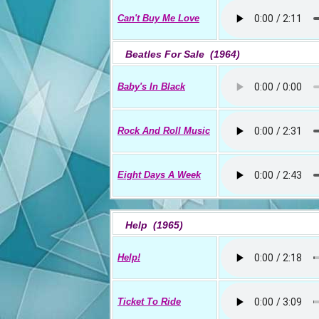
Can't Buy Me Love
Beatles For Sale (1964)
Baby's In Black
Rock And Roll Music
Eight Days A Week
Help (1965)
Help!
Ticket To Ride