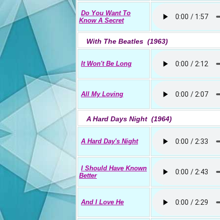
Do You Want To
Know A Secret
With The Beatles (1963)
It Won't Be Long
All My Loving
A Hard Days Night (1964)
A Hard Day's Night
I Should Have Known
Better
And I Love He