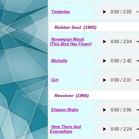
Yesterday
Rubber Soul (1965)
Norwegian Wood
(This Bird Has Flown)
Michelle
Girl
Revolver (1966)
Eleanor Rigby
Here There And
Everywhere