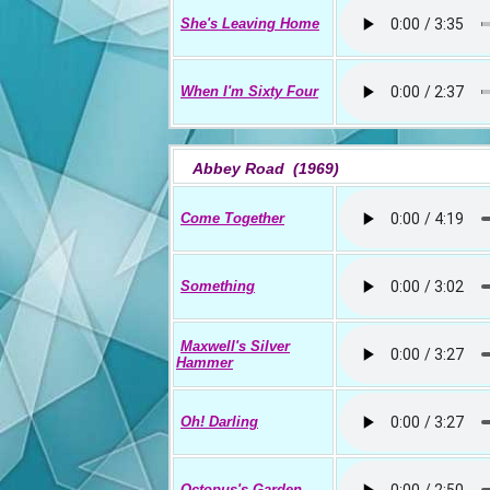
She's Leaving Home
When I'm Sixty Four
Abbey Road (1969)
Come Together
Something
Maxwell's Silver
Hammer
Oh! Darling
Octopus's Garden