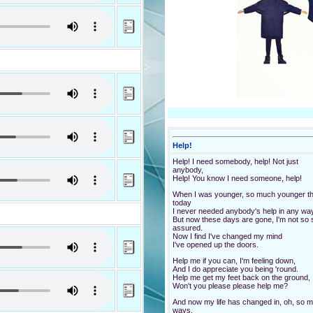
I think it's only fair
Pride can hurt you, too
Apologize to her
Because she loves you
And you know that can't be bad.
Yes, she loves you
And you know you should be glad. Ooh!
She loves you, yeah, yeah, yeah
She loves you, yeah, yeah, yeah
with a love like that
You know you sho-o-o-ould
Be Glad!
with a love like that
You know you sho-o-o-ould
Be Glad!
Help!
Help! I need somebody, help! Not just
Lady Madonna
anybody,
Help! You know I need someone, help!
Lady Madonna, children at your feet
Wonder how you manage to make ends
When I was younger, so much younger t
meet.
today
Who finds the money when you pay the r
I never needed anybody's help in any way
Did you think that money was heaven se
But now these days are gone, I'm not so s
assured.
Friday night arrives without a suitcase,
Now I find I've changed my mind
Sunday morning creeping like a nun.
I've opened up the doors.
Monday's child has learned
to tie his bootlace.
Help me if you can, I'm feeling down,
See how they run!
And I do appreciate you being 'round.
Help me get my feet back on the ground,
Lady Madonna, baby at your breast
Won't you please please help me?
Wonders how you manage to feed the res
And now my life has changed in, oh, so 
See how they run!
ways,