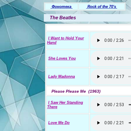
Фонотека
Rock of the 70's
The Beatles
I Want to Hold Your
Hand
She Loves You
Lady Madonna
Please Please Me (1963)
I Saw Her Standing
There
Love Me Do