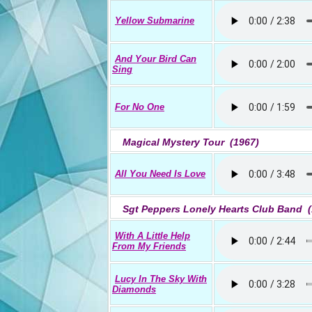
Yellow Submarine
And Your Bird Can
Sing
For No One
Magical Mystery Tour (1967)
All You Need Is Love
Sgt Peppers Lonely Hearts Club Band (
With A Little Help
From My Friends
Lucy In The Sky With
Diamonds