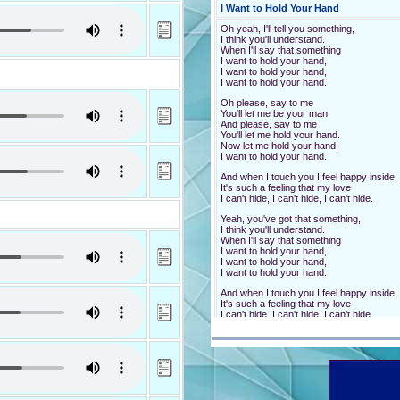
I Want to Hold Your Hand
Oh yeah, I'll tell you something,
I think you'll understand.
When I'll say that something
I want to hold your hand,
I want to hold your hand,
I want to hold your hand.
Oh please, say to me
You'll let me be your man
And please, say to me
You'll let me hold your hand.
Now let me hold your hand,
I want to hold your hand.
And when I touch you I feel happy inside.
It's such a feeling that my love
I can't hide, I can't hide, I can't hide.
Yeah, you've got that something,
I think you'll understand.
When I'll say that something
I want to hold your hand,
I want to hold your hand,
I want to hold your hand.
And when I touch you I feel happy inside.
It's such a feeling that my love
I can't hide, I can't hide, I can't hide.
Yeh, you've got that something,
I think you'll understand.
When I'll feel that something
I want to hold your hand,
I want to hold your hand,
I want to hold your hand