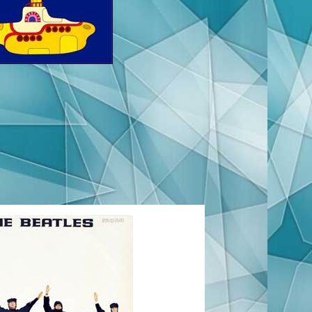
Я хочу держать тебя за руку,
Я хочу держать тебя за руку,
Я хочу держать тебя за руку.
Она любит тебя
Она любит тебя, е-е-е
Она любит тебя, е-е-е
Она любит тебя, е-е-е
Ты думаешь, что потерял свою любовь.
Что ж, я видел её вчера.
Ты тот, о ком она думает
И она сказала мне, что тебе сказать.
Она сказала, что она тебя любит,
И ты знаешь, что это не плохо.
Да, она любит тебя
И ты знаешь, что ты должен быть счастлив.
Она сказала, что ты сделал ей очень больно.
Она почти сошла с ума,
Но теперь, она сказала, она знает —
Ты не из тех, кто делает больно.
Она сказала, что она тебя любит,
И ты знаешь, что это не плохо.
Да, она любит тебя
И ты знаешь, что ты должен быть счастлив.
Она любит тебя, е-е-е,
Она любит тебя, е-е-е,
И с любовью, как эта,
Ты знаешь, что ты должен быть счастлив.
По-правде, решать вам.