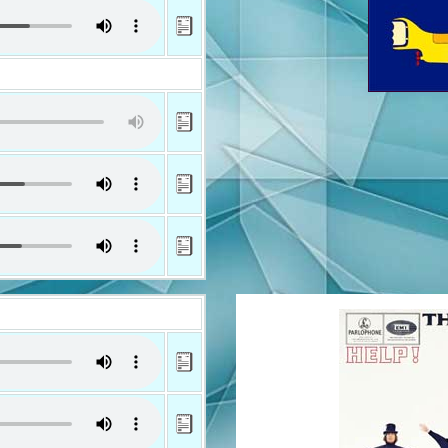
She Loves You
She loves you, yeah, yeah, yeah
She loves you, yeah, yeah, yeah
She loves you, yeah, yeah, yeah, yeah
You think you lost your love
Well, I saw her yesterday
It's you she's thinking of
And she told me what to say
She says she loves you
And you know that can't be bad
Yes, she loves you
And you know you should be glad
She said you hurt her so
She almost lost her mind
But now she said she knows
You're not the hurting kind
She says she loves you
And you know that can't be bad
Yes, she loves you
And you know you should be glad
She loves you, yeah, yeah, yeah
She loves you, yeah, yeah, yeah
And with a love like that
You know you should be glad
Although it's up to you