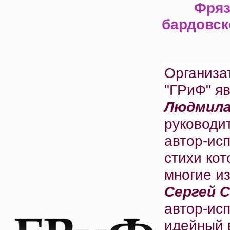
Фряз
бардовск
Организа
"ГРиФ" я
Людмила
руководи
автор-исп
стихи ко
многие и
Сергей 
автор-ис
идейный 