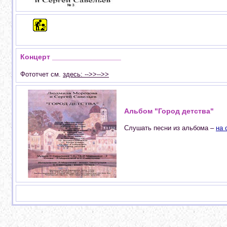
Концерт _________________
Фототчет см.
здесь: -->>-->>
Альбом "Город детства"
Cлушать песни из альбома –
на 