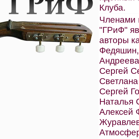
Клуба.
Членами 
"ГРиФ" я
авторы к
Федяшин,
Андреева
Сергей С
Светлана
Сергей Г
Наталья 
Алексей 
Журавлев
Атмосфер