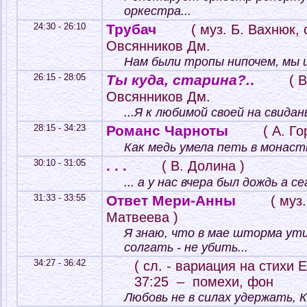
оркестра...
24:30 - 26:10
Трубач
( муз. Б. Вахнюк,
Овсянников Дм.
Нам были тропы нипочем, мы ш
26:15 - 28:05
Ты куда, старина?.
.
( 
Овсянников Дм.
...Я к любимой своей на свидань
28:15 - 34:23
Романс Чарноты
( А. Г
Как медь умела петь в монасты
30:10 - 31:05
. . .
( В. Долина )
... а у нас вчера был дождь а с
31:33 - 33:55
Ответ Мери-Анны
( муз
Матвеева )
Я знаю, что в мае шторма ут
солгать - не убить...
34:27 - 36:42
( сл. - вариация на стихи 
37:25 – помехи, фон
Любовь не в силах удержать, К