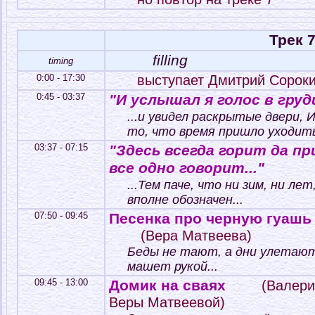
Трек 
filling
timing
0:00 - 17:30
выступает Дмитрий Сорок
0:45 - 03:37
"И услышал я голос в груди
...и увидел раскрытые двери, И
то, что время пришло уходить
03:37 - 07:15
"Здесь всегда горит да п
все одно говорит..."
...Тем паче, что ни зим, ни ле
вполне обозначен...
07:50 - 09:45
Песенка про черную гуашь
(Вера Матвеева)
Беды не тают, а дни улетают
машет рукой...
09:45 - 13:00
Домик на сваях
(Валери
Веры Матвеевой)