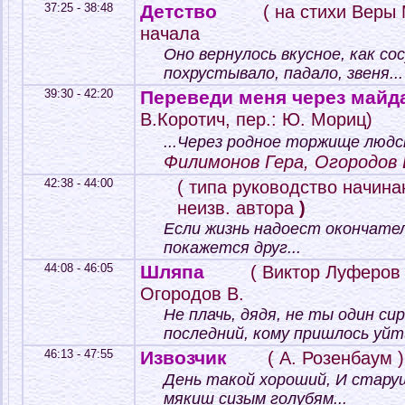
37:25 - 38:48
Детство
( на стихи Веры
начала
Оно вернулось вкусное, как сос
похрустывало, падало, звеня...
39:30 - 42:20
Переведи меня через май
В.Коротич, пер.: Ю. Мориц)
...Через родное торжище людс
Филимонов Гера, Огородов
42:38 - 44:00
( типа руководство начин
неизв. автора
)
Если жизнь надоест окончател
покажется друг...
44:08 - 46:05
Шляпа
( Виктор Луферов
Огородов В.
Не плачь, дядя, не ты один си
последний, кому пришлось уйти
46:13 - 47:55
Извозчик
( А. Розенбаум )
День такой хороший, И стар
мякиш сизым голубям...