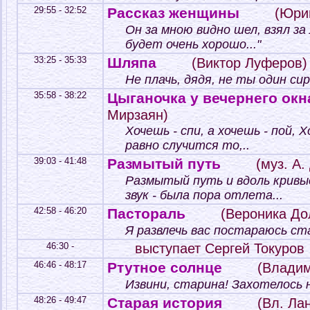
29:55 - 32:52
Рассказ женщины
(Юрий
Он за мною видно шел, взял за
будет очень хорошо..."
33:25 - 35:33
Шляпа
(Виктор Луферов)
Не плачь, дядя, не ты один сир
35:58 - 38:22
Цыганочка у вечернего окн
Мирзаян)
Хочешь - спи, а хочешь - пой, Х
равно случится то,..
39:03 - 41:48
Размытый путь
(муз. А.
Размытый путь и вдоль кривы
звук - была пора отлета...
42:58 - 46:20
Пастораль
(Вероника До
Я развлечь вас постараюсь ст
46:30 -
выступает Сергей Токуров
46:46 - 48:17
Ртутное солнце
(Владим
Извини, старина! Захотелось н
48:26 - 49:47
Старая история
(Вл. Лан