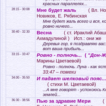
красных параллелях...
28:15 - 30:08
Мне будет жаль
( Вл. Н
Новиков, Е. Рябинская
Мне будет жаль всего и вся, ко
ровно ничего...
30:40 - 32:30
Весна
( ст. Ираклий Абаш
Ахмадулиной ) Исп.: они же
Деревья гор, я поздравляю вас
вот ваша прибыль...
33:15 - 33:47
Ровно - полночь...
(
"Дон-Жу
Марины Цветаевой)
Ровно - полночь. Луна - как яст
33:47 – помехи
34:00 - 35:50
И падает шелковый пояс..
( стихи М. Цветаевой)
...А мне говорят - успокоюсь К
землей...
36:30 - 38:56
Пью за здравие Мери
(