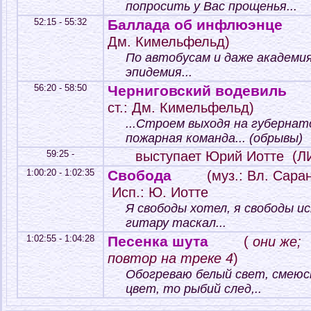
попросить у Вас прощенья...
52:15 - 55:32
Баллада об инфлюэнце
Дм. Кимельфельд)
По автобусам и даже академия
эпидемия...
56:20 - 58:50
Черниговский водевиль
ст.: Дм. Кимельфельд)
...Строем выходя на губерна
пожарная команда... (обрывы)
59:25 -
выступает Юрий Иотте (
1:00:20 - 1:02:35
Свобода
(муз.: Вл. Саран
Исп.: Ю. Иотте
Я свободы хотел, я свободы ис
гитару таскал...
1:02:55 - 1:04:28
Песенка шута
(
они же; 
повтор на треке 4
)
Обогреваю белый свет, смеюсь
цвет, то рыбий след,..