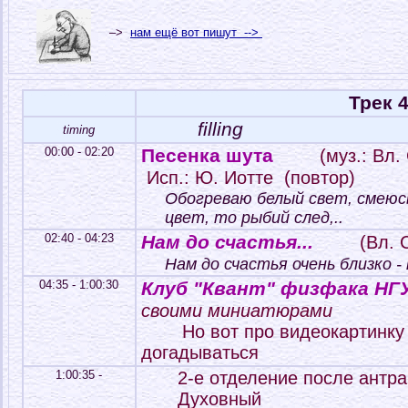
–>
нам ещё вот пишут -->
Трек 
filling
timing
00:00 - 02:20
Песенка шута
(муз.: Вл.
Исп.: Ю. Иотте (повтор)
Обогреваю белый свет, смеюсь
цвет, то рыбий след,..
02:40 - 04:23
Нам до счастья...
(Вл. С
Нам до счастья очень близко - 
04:35 - 1:00:30
Клуб "Квант" физфака НГ
своими миниатюрами
Но вот про видеокартинку
догадываться
1:00:35 -
2-е отделение после антра
Духовный