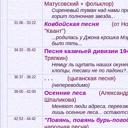
Матусовский + фольклор)
Сиреневый туман над нами п
горит полночная звезда...
31:06 - 33:22
Ковбойская песня
(от Н
"Квант")
...родилась у Джона крошка Мэ
было пять...
34:20 - 35:42
Песня казачьей дивизии 19
Тряпкин)
Немцу ль щупать наших окуней
хлопцы, тесаки не по ладони?.
36:37 - 38:22
. . .
(цыганская песня)
(непереводимо)
39:00 - 42:00
Осенние леса
(Александр
Шпаликова)
Меняют люди адреса, переез
лишь осенние леса... остаются
42:53 - 44:42
"Повянь, повянь бурь-пог
народная песня)