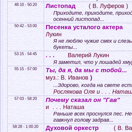
48:10 - 50:20
Листопад
( В. Луферов )
Приходите, приходите, приход
осенний листопад...
50:42 - 53:00
Песенка усталого актера
Лукин
Я не люблю чужие смех и слез
букеты...
53:15 - 54:45
. . .
Валерий Лукин
Я заметил, что у лошадей хму
55:15 - 57:00
Ты, да я, да мы с тобой...
)
муз.: В. Иванов
...Здорово, когда на свете ест
Рослякова Оля и . . . Ната
57:03 - 58:20
Почему сказал он "Гав"
и . . . Наташа
Раньше всех проснулся пес. Н
гавкнул голову задрав...
58:28 - 1:00:20
Духовой оркестр
( В. В