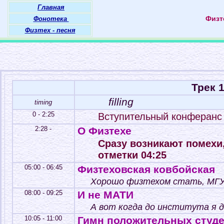
Главная
Физте
Фонотека
Физтех - песня
Трек 
filling
timing
0 - 2:25
Вступительный конферанс
2:28 -
О Физтехе
Сразу возникают помехи
отметки 04:25
05:00 - 06:45
Физтеховская ковбойская
Хорошо физтехом стать, МГУ 
08:00 - 09:25
И не МАТИ
А вот когда до института я до
10:05 - 11:00
Гимн положительных студ