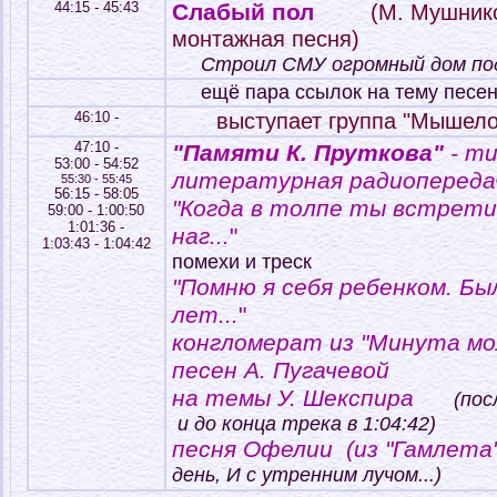
44:15 - 45:43
Слабый пол
(М. Мушнико
монтажная песня)
Строил СМУ огромный дом под
ещё пара ссылок на тему песен
46:10 -
выступает группа "Мышело
47:10 -
"Памяти К. Пруткова"
- ти
53:00 - 54:52
литературная радиопереда
55:30 - 55:45
56:15 - 58:05
"Когда в толпе ты встрети
59:00 - 1:00:50
1:01:36 -
наг...
"
1:03:43 - 1:04:42
помехи и треск
"Помню я себя ребенком. Б
лет...
"
конгломерат из "Минута мол
песен А. Пугачевой
на темы У. Шекспира
(пос
и до конца трека в 1:04:42)
песня Офелии (из "Гамлета"
день, И с утренним лучом...)