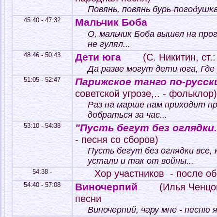
Повянь, повянь бурь-погодушка 
45:40 - 47:32
Мальчик Боба
О, мальчик Боба вышел на прог
не гулял...
48:46 - 50:43
Дети юга
(С. Никитин, ст.
Да разве могут дети юга, Где 
51:05 - 52:47
Парижское танго по-русск
советской угрозе,.. - фольклор)
Раз на марше нам приходит п
добраться за час...
53:10 - 54:38
"Пусть бегут без оглядки..
- песня со сборов)
Пусть бегут без оглядки все,
устали и так от войны...
54:38 -
Хор участников - после об
54:40 - 57:08
Виночерпий
(Илья Ченцо
песни
Виночерпий, чару мне - песню я