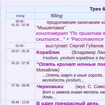
Трек 
filling
timing
00:00 -
продолжение-окончание к
01:15 - 02:35
"Мышеловка"
конгломерат "По приютам я
скитался..." + "Расстаются д
выступает Сергей Губанов
02:40 -
03:07 - 05:20
Кораблик
(Владимир Лан
Уходит, уходит кораблик в дал
05:20 - 07:30
"Опять кричат ночные поез
Михайлик)
...Опять зовут в иные города
молодость уходит,..
07:30 - 09:48
Черновики
(муз. С. Симо
Вот и замела новая метель хв
дома...
09:48 - 12:05
В один прекрасный день