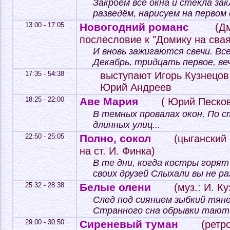
Закроем все окна и стёкла за
разведём, нарисуем на первом 
13:00 - 17:05
Новогодний романс
(Дм
послесловие к "Домику на свая
И вновь зажигаются свечи. Все
Декабрь, тридцать первое, веч
17:35 - 54:38
выступают Игорь Кузнецов
Юрий Андреев
18:25 - 22:00
Аве Мария
( Юрий Песков
В темных провалах окон, По 
длинных улиц...
22:50 - 25:05
Полно, сокол
(цыганский
на ст. И. Финка)
В те дни, когда костры горят 
своих друзей Слыхали вы не раз
25:32 - 28:38
Белые олени
(муз.: И. К
След под сиянием зыбкий тяне
Странного сна обрывки тают.
29:00 - 30:50
Сиреневый туман
(ретр