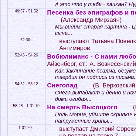
А это что у тебя - капкан? Ну,
49:57 - 51:52
Песенка без эпиграфов и 
(Александр Мирзаян)
Мы видим: старая картина - Ц
сына...
52:00 -
выступают Татьяна Повелк
Антимиров
52:43 - 54:26
Вобюлиманс - С нами люб
Айзенберг, ст.: А. Вознесенский
Как заклинание псалма, безуме
твердил он подпись из письма..
54:32 - 58:12
Снегопад
(В. Берковский,
Снега выпадают и денно и но
дома огибая...
58:28 - 1:01:10
На смерть Высоцкого
(
Поль Мориа, уймите скрипки! К
натруженные хрипы...
1:01:20 -
выступает Дмитрий Сорокин
но повтор на треке 7