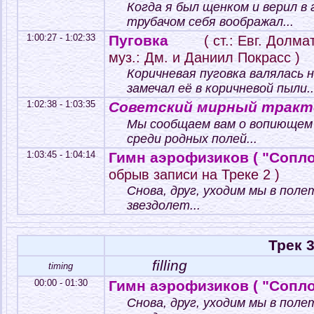
Когда я был щенком и верил в
трубачом себя воображал...
1:00:27 - 1:02:33
Пуговка
( ст.: Евг. Долм
муз.: Дм. и Даниил Покрасс )
Коричневая пуговка валялась н
замечал её в коричневой пыли..
1:02:38 - 1:03:35
Советский мирный тракт
Мы сообщаем вам о вопиющем
среди родных полей...
1:03:45 - 1:04:14
Гимн аэрофизиков ( "Сопло
обрыв записи на Треке 2 )
Снова, друг, уходим мы в поле
звездолет...
Трек 
filling
timing
00:00 - 01:30
Гимн аэрофизиков ( "Сопло
Снова, друг, уходим мы в поле