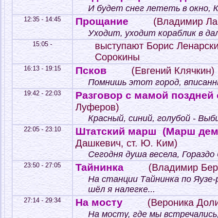
И будет снег лететь в окно, К
12:35 - 14:45
Прощание
(Владимир Ла
Уходит, уходит кораблик в дал
15:05 -
выступают Борис Ленарски
Сорокины
16:13 - 19:15
Псков
(Евгений Клячкин)
Помнишь этот город, вписанны
19:42 - 22:03
Разговор с мамой поздней
Луферов)
Красный, синий, голубой - Выби
22:05 - 23:10
Штатский марш (Марш дем
Дашкевич, ст. Ю. Ким)
Сегодня душа весела, Гораздо б
23:50 - 27:05
Тайнинка
(Владимир Бер
На станции Тайнинка по Яузе-
шёл я налегке...
27:14 - 29:34
На мосту
(Вероника Дол
На мосту, где мы встречались,