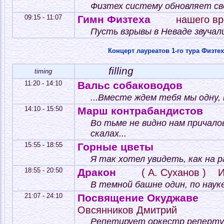
Физтех систему обновляет с
09:15 - 11:07
Гимн Физтеха
нашего вр
Пусть взрывы в Неваде звучали
Концерт лауреатов 1-го тура Физте
filling
timing
11:20 - 14:10
Вальс собаководов
...Вместе ждем тебя мы одну, 
14:10 - 15:50
Марш контрабандистов
Во тьме не видно нам причало
скалах...
15:55 - 18:55
Горные цветы
Я так хотел увидеть, как на 
18:55 - 20:50
Дракон
( А. Суханов ) 
В темной башне один, по науке
21:07 - 24:10
Посвящение Окуджаве
Овсянников Дмитрий
Репетирует оркестр репертуар