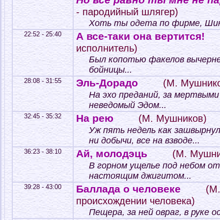
Но все равно ты мне не пар
- пародийный шлягер)
Хоть ты одета по фирме, Шик
22:52 - 25:40
А все-таки она вертится!
исполнитель)
Был копотью факелов вычерне
бойницы...
28:08 - 31:55
Эль-Дорадо
(М. Мушник
На эхо преданий, за мертвыми
неведомый Эдом...
32:45 - 35:32
На рею
(М. Мушников)
Уж пять недель как зашвырнул
ни добычи, все на взводе...
36:23 - 38:10
Ай, молодэць
(М. Мушни
В горном ущелье под небом о
настоящим джигитом...
39:28 - 43:00
Баллада о человеке
(М.
происхождении человека)
Пещера, за ней овраг, в руке о