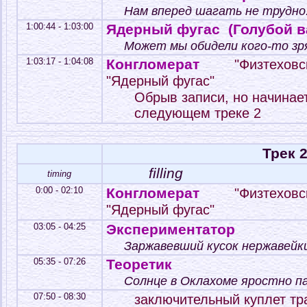
Нам вперед шагать не трудно.
1:00:44 - 1:03:00
Ядерный фугас (Голубой в
Может мы обидели кого-то зря
1:03:17 - 1:04:08
Конгломерат
"Физтеховс
"Ядерный фугас"
Обрыв записи, но начинае
следующем треке 2
Трек 
filling
timing
0:00 - 02:10
Конгломерат
"Физтеховс
"Ядерный фугас"
03:05 - 04:25
Экспериментатор
Заржавевший кусок нержавейки
05:35 - 07:26
Теоретик
Солнце в Оклахоме яростно па
07:50 - 08:30
заключительный куплет тр