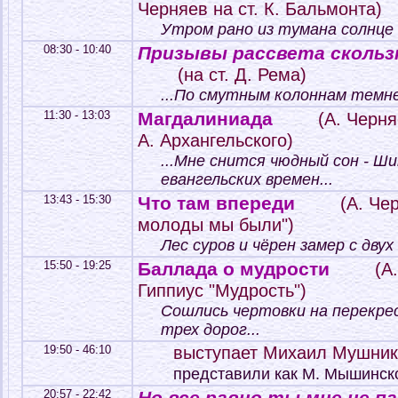
Черняев на ст. К. Бальмонта)
Утром рано из тумана солнце в
08:30 - 10:40
Призывы рассвета сколь
(на ст. Д. Рема)
...По смутным колоннам темне
11:30 - 13:03
Магдалиниада
(А. Черня
А. Архангельского)
...Мне снится чюдный сон - Ш
евангельских времен...
13:43 - 15:30
Что там впереди
(А. Чер
молоды мы были")
Лес суров и чёрен замер с двух
15:50 - 19:25
Баллада о мудрости
(А.
Гиппиус "Мудрость")
Сошлись чертовки на перекре
трех дорог...
19:50 - 46:10
выступает Михаил Мушник
представили как М. Мышинск
20:57 - 22:42