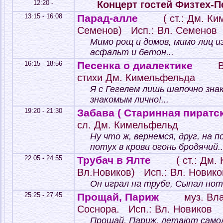
12:20 -
Концерт гостей Физтех-П
13:15 - 16:08
Парад-алле
( ст.: Дм. К
Семенов) Исп.: Вл. Семенов
Мимо рощ и домов, мимо лиц и
асфальт и бетон...
16:15 - 18:56
Песенка о диалектике
стихи Дм. Кимельфельда
Я с Гегелем лишь шапочно зна
знакомым лично!...
19:20 - 21:30
Забава ( Старинная пиратс
сл. Дм. Кимельфельд
Ну что ж, вернемся, друг, на п
потух в крови огонь бродячий..
22:05 - 24:55
Трубач в Ялте
( ст.: Дм.
Вл.Новиков) Исп.: Вл. Новико
Он играл на трубе, Сыпал ноты
25:25 - 27:45
Прощай, Париж
муз. Вл
Соснора. Исп.: Вл. Новиков
Прощай, Париж, летают само