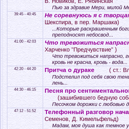
В. Новиков, Е. Рябинская
Пью за здравие Мери, милой Ме
39:45 - 40:45
Не соревнуюсь я с творцам
Шекспира, в пер. Маршака)
...Которые раскрашенным бог
преподносят небосвод...
41:00 - 42:03
Что тревожиться напрасно
Харченко "Предчувствие" )
Что тревожиться напрасно, го
кровь не красна, кровь - вода...
42:20 - 44:20
Притча о дураке
( ст.: 
Подстелил под себя свою тен
лень...
44:30 - 46:15
Песня про сентиментально
(зашибившего бедную соб
Песочком дорожки с любовью д
47:12 - 51:52
Телефонный разговор нача
Семенов, Д. Кимельфельд)
Мадам, моя душа как темное у