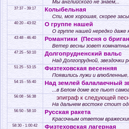
Мы английского не знаем,..
37:37 - 39:17
Колыбельная
Спи, моя хорошая, скорее засып
40:20 - 43:02
О группе нашей
О группе нашей нередко даже к
43:48 - 46:40
Романтики (Песня о бриган
Ветер весны зовет комнатный
47:25 - 50:10
Долгопрудненский вальс
Над Долгопрудной, звездочки ро
51:25 - 53:15
Физтеховская весенняя
Появились лужи и влюбленные,.
54:15 - 55:40
Над землей балалаечный з
...в Белом доме все пьют самог
56:08 - 56:38
эпиграф к следующей пес
На дальнем востоке стоит оди
56:50 - 58:10
Русская ракета
Красочным ответом вражеским
58:30 - 1:00:42
Физтеховская лагерная