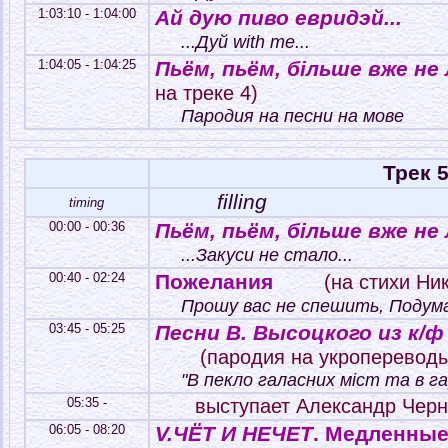
1:03:10 - 1:04:00
Ай дую пиво евридэй...
...Дуй with me...
1:04:05 - 1:04:25
Пьём, пьём, бiльше вже не л
на треке 4)
Пародия на песни на мове
Трек 
filling
timing
00:00 - 00:36
Пьём, пьём, бiльше вже не л
...Закуси не стало...
00:40 - 02:24
Пожелания
(на стихи Ник
Прошу вас не спешить, Подума
03:45 - 05:25
Песни В. Высоцкого из к/
(пародия на укроперевод
"В пекло галасних міст та в г
05:35 -
выступает Александр Чер
06:05 - 08:20
V.ЧЁТ И НЕЧЕТ
. Медленные