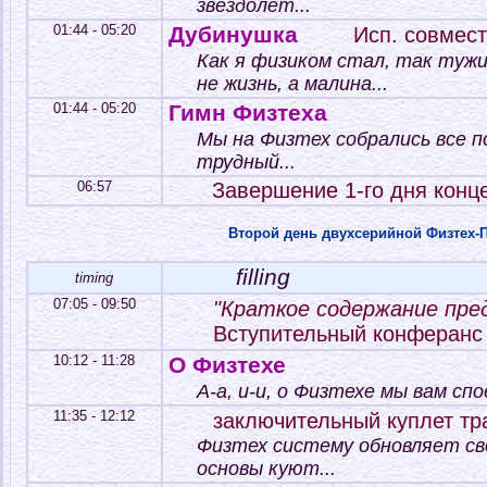
звездолет...
01:44 - 05:20
Дубинушка
Исп. совмест
Как я физиком стал, так туж
не жизнь, а малина...
01:44 - 05:20
Гимн Физтеха
Мы на Физтех собрались все 
трудный...
06:57
Завершение 1-го дня конц
Второй день двухсерийной Физтех-П
filling
timing
07:05 - 09:50
"Краткое содержание пре
Вступительный конферанс
10:12 - 11:28
О Физтехе
А-а, и-и, о Физтехе мы вам спое
11:35 - 12:12
заключительный куплет тр
Физтех систему обновляет св
основы куют...