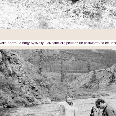
уске плота на воду бутылку шампанского решили не разбивать за её не