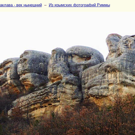
аклава - век нынешний
–
Из крымских фотографий Риммы