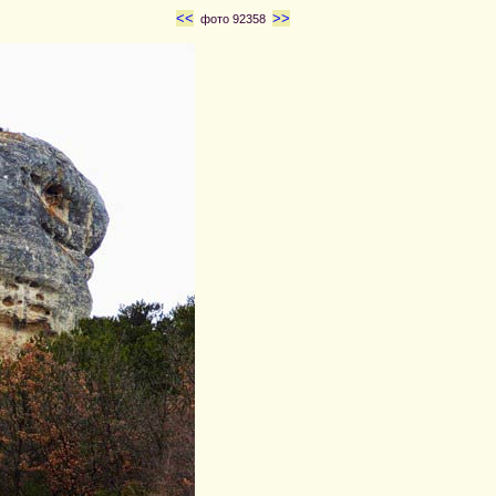
<<
>>
фото 92358