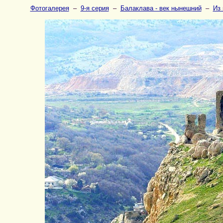
Фотогалерея
–
9-я серия
–
Балаклава - век нынешний
–
Из