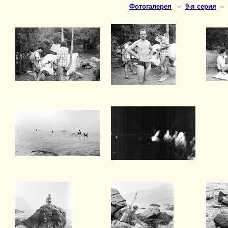
Фотогалерея
–
9-я серия
–