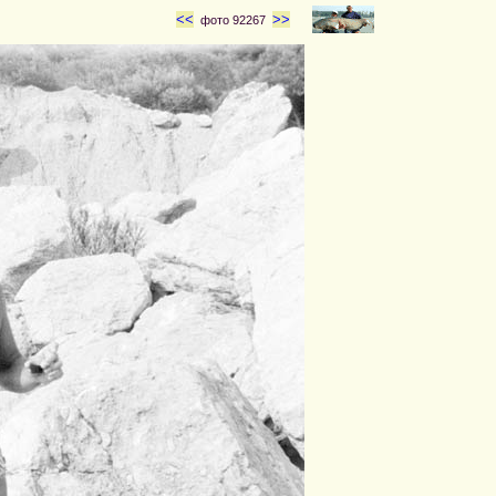
<<
>>
фото 92267