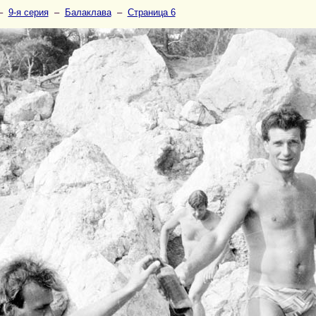
–
9-я серия
–
Балаклава
–
Страница 6