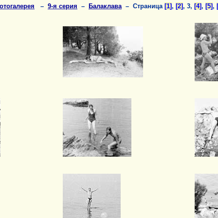
отогалерея
–
9-я серия
–
Балаклава
– Страница
[1]
,
[2]
, 3,
[4]
,
[5]
,