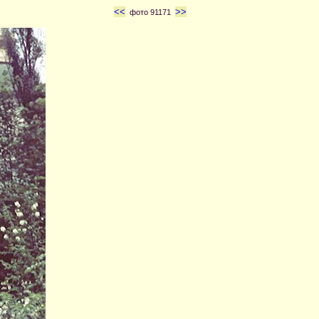
<<
>>
фото 91171