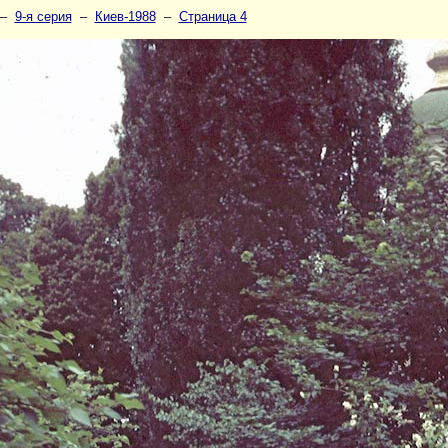
–
9-я серия
–
Киев-1988
–
Страница 4