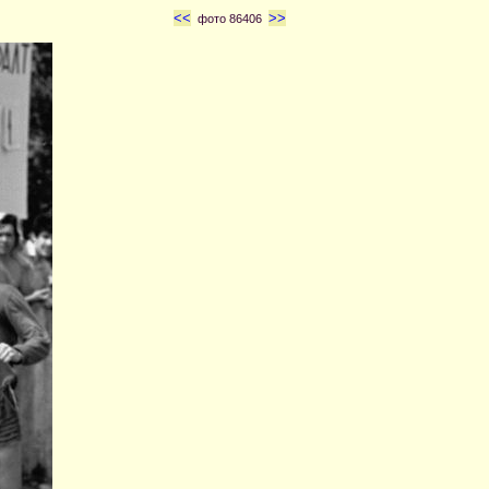
<<
>>
фото 86406