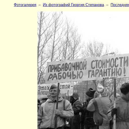
Фотогалерея
–
Из фотографий Георгия Степанова
–
Последняя