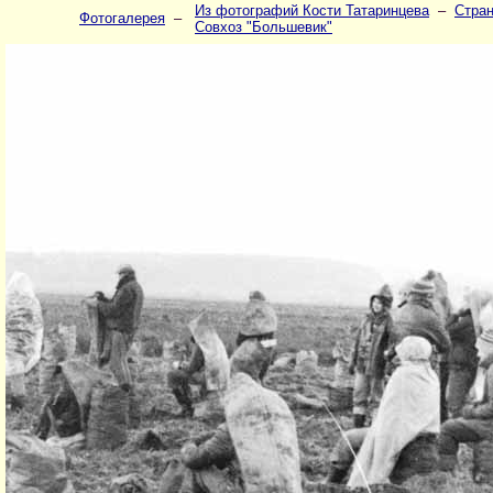
Из фотографий Кости Татаринцева
–
Стран
Фотогалерея
–
Совхоз "Большевик"