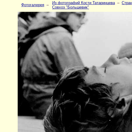
Из фотографий Кости Татаринцева
–
Стран
Фотогалерея
–
Совхоз "Большевик"