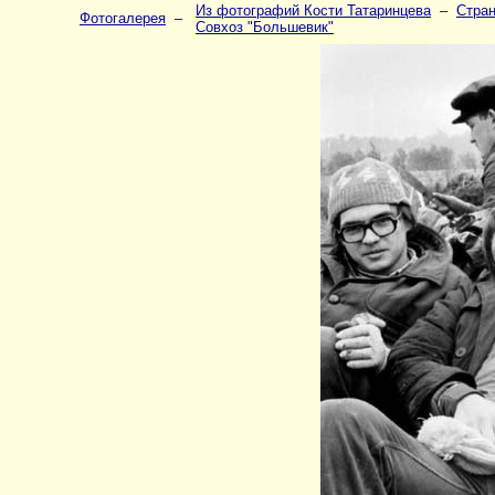
Из фотографий Кости Татаринцева
–
Стран
Фотогалерея
–
Совхоз "Большевик"