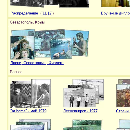
Распределение
(
[1]
,
[2]
)
Вручение дипло
Севастополь, Крым
Ласпи, Севастополь, Фиолент
Разное
"at home" - май 1979
Лесосибирск - 1977
Страниц