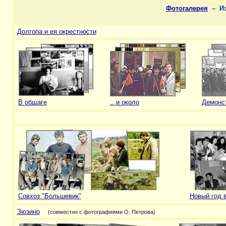
Фотогалерея
– Из
Долгопа и ея окрестности
В общаге
.. и около
Демонс
Совхоз "Большевик"
Новый год 
Зюзино
(совместно с фотографиями О. Петрова)