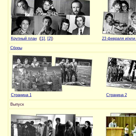
Крупный план
(
[1]
,
[2]
)
23 февраля и/или
Сборы
Страница 1
Страница 2
Выпуск