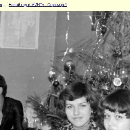
я
–
Новый год в МИИТе - Страница 1