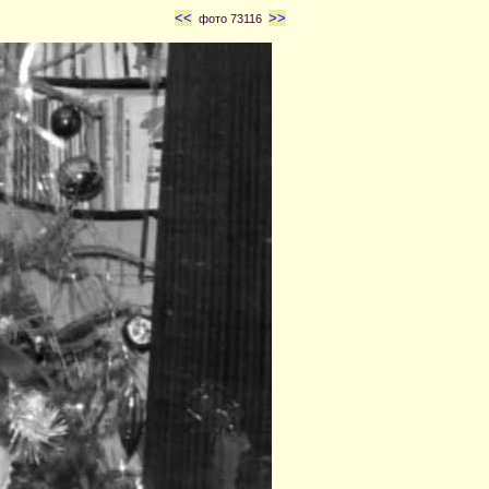
<<
>>
фото 73116