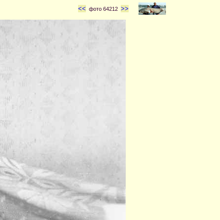
<<
>>
фото 64212