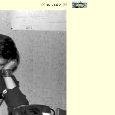
<<
>>
фото 62304