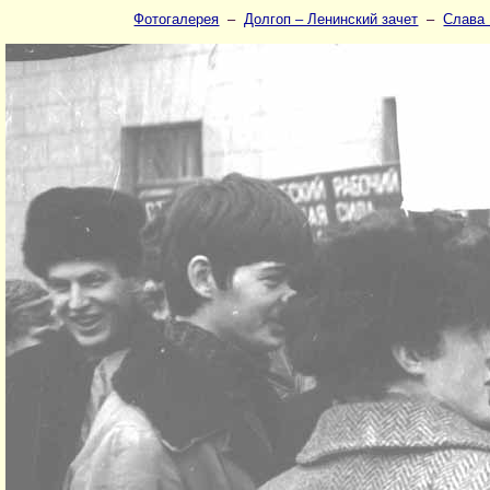
Фотогалерея
–
Долгоп – Ленинский зачет
–
Слава