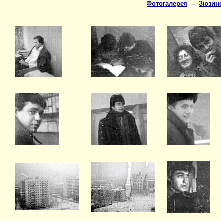
Фотогалерея
–
Зюзин