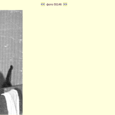
<<
>>
фото 55146