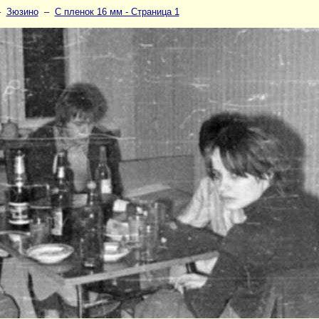
–
Зюзино
–
С пленок 16 мм - Страница 1