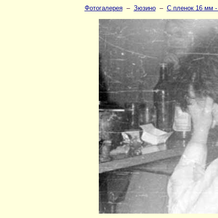
Фотогалерея
–
Зюзино
–
С пленок 16 мм -