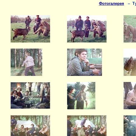
Фотогалерея
– Туч