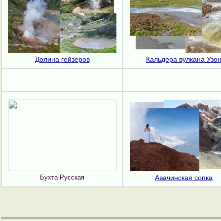
Долина гейзеров
Кальдера вулкана Узо
Бухта Русская
Авачинская сопка