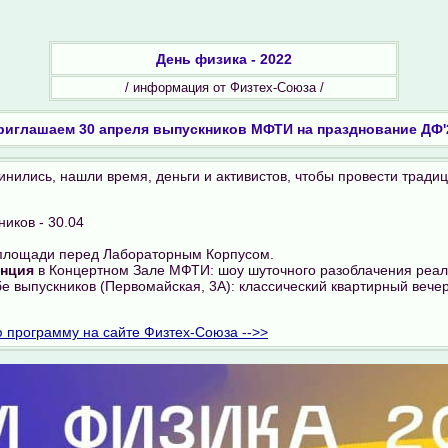
День физика - 2022
/ информация от Физтех-Союза /
риглашаем 30 апреля выпускников МФТИ на празднование ДФ'
нились, нашли время, деньги и активистов, чтобы провести тради
иков - 30.04
площади перед Лабораторным Корпусом.
енция
в Концертном Зале МФТИ: шоу шуточного разоблачения реал
е выпускников (Первомайская, 3А): классический квартирный вече
 программу на сайте Физтех-Союза -->>