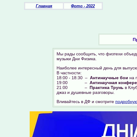
Главная
Фото - 2022
П
Мы рады сообщить, что физтехи объеди
музыки Дни Физика.
Наиболее интересный день для выпускн
В частности:
18:00 - 18:30 –
Антинаучные бои
на 
19:00 –
Антинаучная конфер
21:00 –
Практика Трунь
в Клуб
джаз и душевные разговоры.
Вливайтесь в ДФ и смотрите
подробную