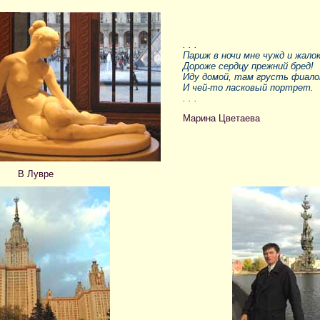
. . .
Париж в ночи мне чужд и жалок
Дороже сердцу прежний бред!
Иду домой, там грусть фиало
И чей-то ласковый портрет.
. . .
Марина Цветаева
В Лувре