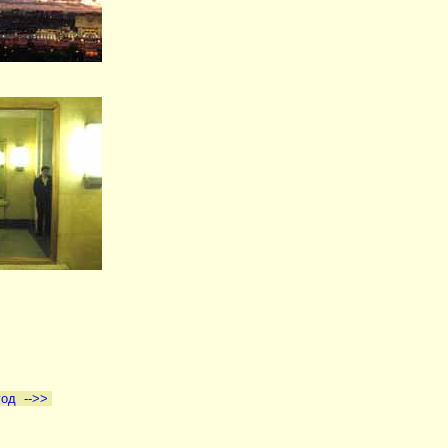
год -->>