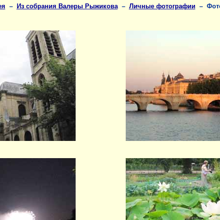
ея
–
Из собрания Валеры Рыжикова
–
Личные фотографии
– Фото