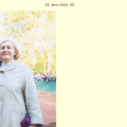
<<
>>
фото 20101