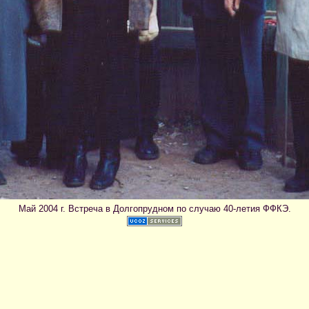
Май 2004 г. Встреча в Долгопрудном по случаю 40-летия ФФКЭ.