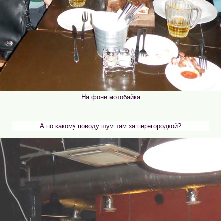
На фоне мотобайка
А по какому поводу шум там за перегородкой?